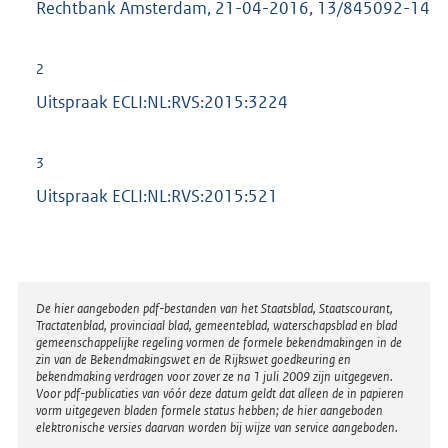
Rechtbank Amsterdam, 21-04-2016, 13/845092-14
2
Uitspraak ECLI:NL:RVS:2015:3224
3
Uitspraak ECLI:NL:RVS:2015:521
Disclaimer
De hier aangeboden pdf-bestanden van het Staatsblad, Staatscourant,
Tractatenblad, provinciaal blad, gemeenteblad, waterschapsblad en blad
gemeenschappelijke regeling vormen de formele bekendmakingen in de
zin van de Bekendmakingswet en de Rijkswet goedkeuring en
bekendmaking verdragen voor zover ze na 1 juli 2009 zijn uitgegeven.
Voor pdf-publicaties van vóór deze datum geldt dat alleen de in papieren
vorm uitgegeven bladen formele status hebben; de hier aangeboden
elektronische versies daarvan worden bij wijze van service aangeboden.