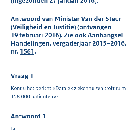
(ingezonden 27 januari 2016).
t
t
e
Antwoord van Minister Van der Steur
:
(Veiligheid en Justitie) (ontvangen
4
3
19 februari 2016). Zie ook Aanhangsel
K
Handelingen, vergaderjaar 2015–2016,
b
nr.
1561
.
Vraag 1
Kent u het bericht «Datalek ziekenhuizen treft ruim
1
158.000 patiënten»?
Antwoord 1
Ja.