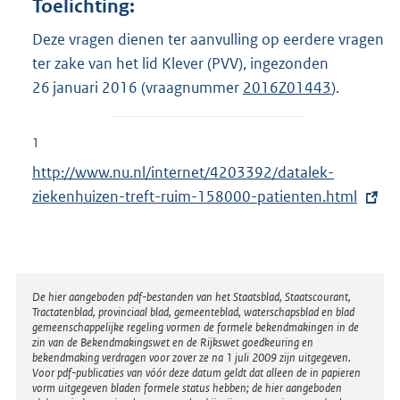
Toelichting:
Deze vragen dienen ter aanvulling op eerdere vragen
ter zake van het lid Klever (PVV), ingezonden
26 januari 2016 (vraagnummer
2016Z01443
).
1
E
http://www.nu.nl/internet/4203392/datalek-
x
ziekenhuizen-treft-ruim-158000-patienten.html
t
e
r
n
Disclaimer
De hier aangeboden pdf-bestanden van het Staatsblad, Staatscourant,
Tractatenblad, provinciaal blad, gemeenteblad, waterschapsblad en blad
e
gemeenschappelijke regeling vormen de formele bekendmakingen in de
l
zin van de Bekendmakingswet en de Rijkswet goedkeuring en
bekendmaking verdragen voor zover ze na 1 juli 2009 zijn uitgegeven.
i
Voor pdf-publicaties van vóór deze datum geldt dat alleen de in papieren
n
vorm uitgegeven bladen formele status hebben; de hier aangeboden