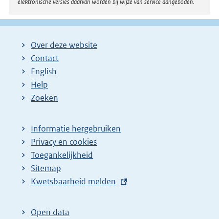
elektronische versies daarvan worden bij wijze van service aangeboden.
k
:
Over deze website
Contact
English
Help
Zoeken
Informatie hergebruiken
Privacy en cookies
Toegankelijkheid
Sitemap
E
Kwetsbaarheid melden
x
t
Open data