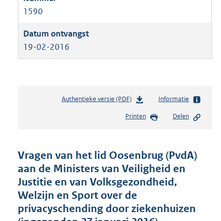
1590
19-02-2016
Authentieke versie (PDF)
b
Informatie
e
Printen
Delen
s
t
a
n
Vragen van het lid Oosenbrug (PvdA)
d
aan de Ministers van Veiligheid en
s
Justitie en van Volksgezondheid,
g
r
Welzijn en Sport over de
o
privacyschending door ziekenhuizen
o