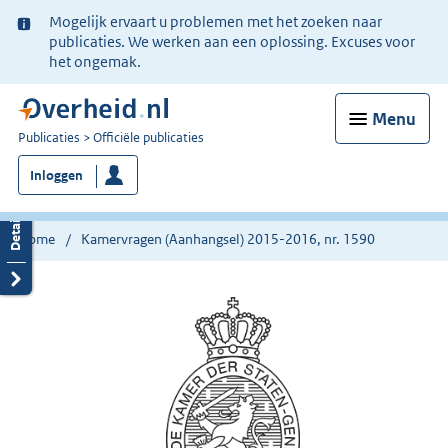
Ter
Mogelijk ervaart u problemen met het zoeken naar
informatie:
publicaties. We werken aan een oplossing. Excuses voor
het ongemak.
Menu
U
Publicaties
Officiële publicaties
bent
Inloggen
nu
hier:
Home
Kamervragen (Aanhangsel) 2015-2016, nr. 1590