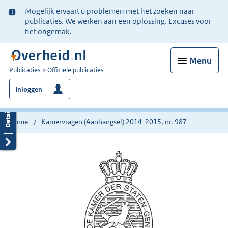
Ter
Mogelijk ervaart u problemen met het zoeken naar
informatie:
publicaties. We werken aan een oplossing. Excuses voor
het ongemak.
Menu
U
Publicaties
Officiële publicaties
bent
Inloggen
nu
hier:
Home
Kamervragen (Aanhangsel) 2014-2015, nr. 987