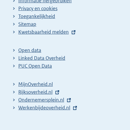
Informatie hergebruiken
Privacy en cookies
Toegankelijkheid
Sitemap
E
Kwetsbaarheid melden
x
t
Open data
e
Linked Data Overheid
r
PUC Open Data
n
e
MijnOverheid.nl
l
E
Rijksoverheid.nl
i
x
E
Ondernemersplein.nl
n
t
x
E
Werkenbijdeoverheid.nl
k
e
t
x
:
r
e
t