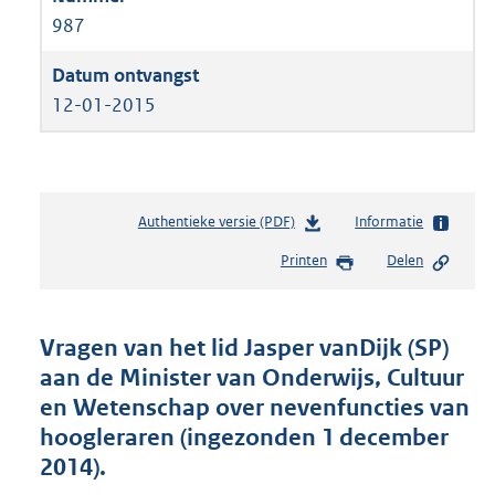
987
12-01-2015
Authentieke versie (PDF)
b
Informatie
e
Printen
Delen
s
t
a
n
Vragen van het lid Jasper vanDijk (SP)
d
aan de Minister van Onderwijs, Cultuur
s
en Wetenschap over nevenfuncties van
g
r
hoogleraren (ingezonden 1 december
o
2014).
o