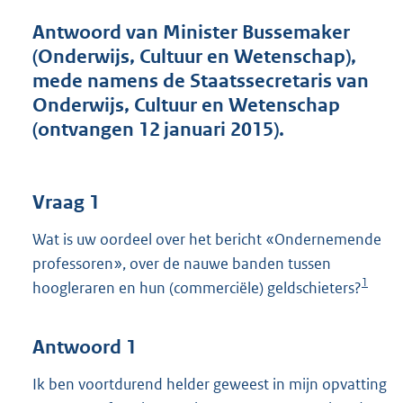
t
t
Antwoord van Minister Bussemaker
e
(Onderwijs, Cultuur en Wetenschap),
:
mede namens de Staatssecretaris van
5
1
Onderwijs, Cultuur en Wetenschap
K
(ontvangen 12 januari 2015).
b
Vraag 1
Wat is uw oordeel over het bericht «Ondernemende
professoren», over de nauwe banden tussen
1
hoogleraren en hun (commerciële) geldschieters?
Antwoord 1
Ik ben voortdurend helder geweest in mijn opvatting