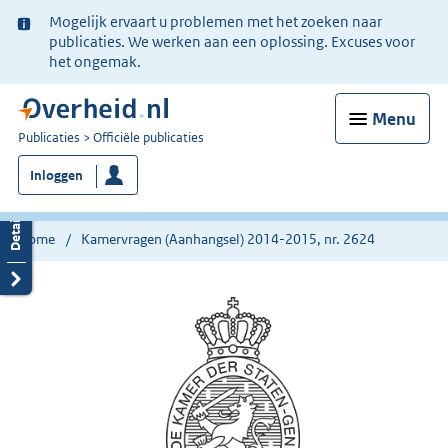
Ter
Mogelijk ervaart u problemen met het zoeken naar
informatie:
publicaties. We werken aan een oplossing. Excuses voor
het ongemak.
Menu
U
Publicaties
Officiële publicaties
bent
Inloggen
nu
hier:
Home
Kamervragen (Aanhangsel) 2014-2015, nr. 2624