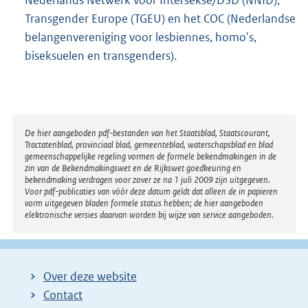
Nederlands Netwerk voor Intersekse/DSD (NNID),
i
Transgender Europe (TGEU) en het COC (Nederlandse
n
belangenvereniging voor lesbiennes, homo's,
k
biseksuelen en transgenders).
:
Disclaimer
De hier aangeboden pdf-bestanden van het Staatsblad, Staatscourant,
Tractatenblad, provinciaal blad, gemeenteblad, waterschapsblad en blad
gemeenschappelijke regeling vormen de formele bekendmakingen in de
zin van de Bekendmakingswet en de Rijkswet goedkeuring en
bekendmaking verdragen voor zover ze na 1 juli 2009 zijn uitgegeven.
Voor pdf-publicaties van vóór deze datum geldt dat alleen de in papieren
vorm uitgegeven bladen formele status hebben; de hier aangeboden
elektronische versies daarvan worden bij wijze van service aangeboden.
Over deze website
Contact