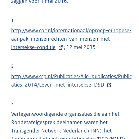
zeggen voor 1 mei 2016.
1
E
http://www.coc.nl/internationaal/oproep-europese-
x
aanpak-mensenrechten-van-mensen-met-
t
intersekse-conditie
; 12 mei 2015
e
r
2
n
E
http://www.scp.nl/Publicaties/Alle_publicaties/Public
e
x
aties_2014/Leven_met_intersekse_DSD
l
t
i
e
3
n
r
Vertegenwoordigende organisaties die aan het
k
n
Rondetafelgesprek deelnamen waren het
:
e
Transgender Netwerk Nederland (TNN), het
l