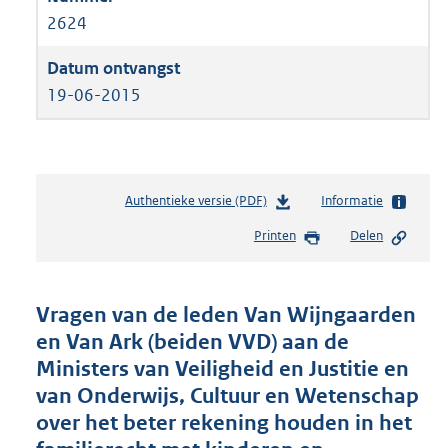
2624
19-06-2015
Authentieke versie (PDF)
b
Informatie
e
Printen
Delen
s
t
a
n
Vragen van de leden Van Wijngaarden
d
en Van Ark (beiden VVD) aan de
s
Ministers van Veiligheid en Justitie en
g
r
van Onderwijs, Cultuur en Wetenschap
o
over het beter rekening houden in het
o