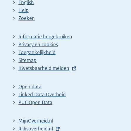
English
Help
Zoeken
Informatie hergebruiken
Privacy en cookies
Toegankelijkheid
Sitemap
E
Kwetsbaarheid melden
x
t
Open data
e
Linked Data Overheid
r
PUC Open Data
n
e
MijnOverheid.nl
l
E
Rijksoverheid.nl