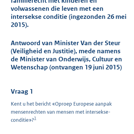
familierecht met kinderen en
t
volwassenen die leven met een
t
e
intersekse conditie (ingezonden 26 mei
:
2015).
4
3
K
Antwoord van Minister Van der Steur
b
(Veiligheid en Justitie), mede namens
de Minister van Onderwijs, Cultuur en
Wetenschap (ontvangen 19 juni 2015)
Vraag 1
Kent u het bericht «Oproep Europese aanpak
mensenrechten van mensen met intersekse-
1
conditie»?