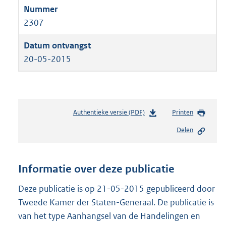
2307
20-05-2015
Authentieke versie (PDF)
b
Printen
e
Delen
s
t
a
n
Informatie over deze publicatie
d
s
Deze publicatie is op 21-05-2015 gepubliceerd door
g
Tweede Kamer der Staten-Generaal. De publicatie is
r
van het type Aanhangsel van de Handelingen en
o