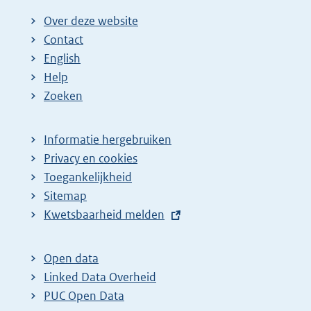
Over deze website
Contact
English
Help
Zoeken
Informatie hergebruiken
Privacy en cookies
Toegankelijkheid
Sitemap
E
Kwetsbaarheid melden
x
t
Open data
e
Linked Data Overheid
r
PUC Open Data
n