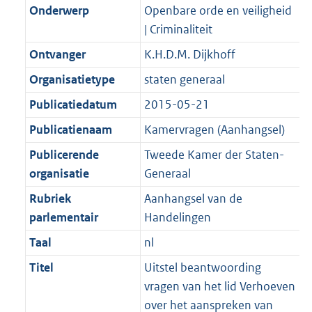
K
2
Onderwerp
Openbare orde en veiligheid
t
a
b
K
| Criminaliteit
t
b
Ontvanger
K.H.D.M. Dijkhoff
Organisatietype
staten generaal
Publicatiedatum
2015-05-21
Publicatienaam
Kamervragen (Aanhangsel)
Publicerende
Tweede Kamer der Staten-
organisatie
Generaal
Rubriek
Aanhangsel van de
parlementair
Handelingen
Taal
nl
Titel
Uitstel beantwoording
vragen van het lid Verhoeven
over het aanspreken van