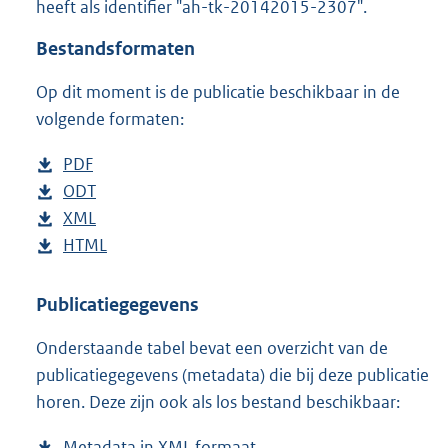
heeft als identifier "ah-tk-20142015-2307".
o
t
Bestandsformaten
t
e
Op dit moment is de publicatie beschikbaar in de
:
3
volgende formaten:
8
K
D
PDF
b
b
o
D
ODT
e
b
w
o
D
XML
s
e
b
n
w
o
D
HTML
t
s
e
b
l
n
w
o
a
t
s
e
o
l
n
w
n
a
t
s
Publicatiegegevens
a
o
l
n
d
n
a
t
Onderstaande tabel bevat een overzicht van de
d
a
o
l
s
d
n
a
publicatiegegevens (metadata) die bij deze publicatie
p
d
a
o
g
s
d
n
horen. Deze zijn ook als los bestand beschikbaar:
u
p
d
a
r
g
s
d
b
u
p
d
o
r
g
s
Metadata in XML formaat
b