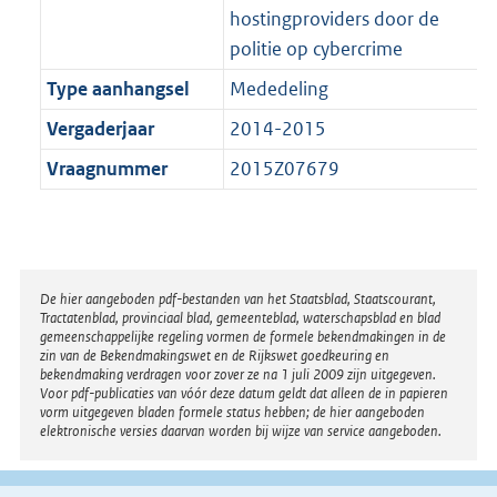
hostingproviders door de
politie op cybercrime
Type aanhangsel
Mededeling
Vergaderjaar
2014-2015
Vraagnummer
2015Z07679
Disclaimer
De hier aangeboden pdf-bestanden van het Staatsblad, Staatscourant,
Tractatenblad, provinciaal blad, gemeenteblad, waterschapsblad en blad
gemeenschappelijke regeling vormen de formele bekendmakingen in de
zin van de Bekendmakingswet en de Rijkswet goedkeuring en
bekendmaking verdragen voor zover ze na 1 juli 2009 zijn uitgegeven.
Voor pdf-publicaties van vóór deze datum geldt dat alleen de in papieren
vorm uitgegeven bladen formele status hebben; de hier aangeboden
elektronische versies daarvan worden bij wijze van service aangeboden.