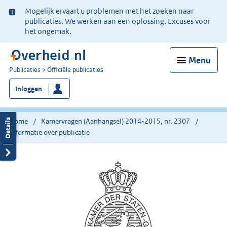
Ter
Mogelijk ervaart u problemen met het zoeken naar
informatie:
publicaties. We werken aan een oplossing. Excuses voor
het ongemak.
Menu
U
Publicaties
Officiële publicaties
bent
Inloggen
nu
hier:
Home
Kamervragen (Aanhangsel) 2014-2015, nr. 2307
Informatie over publicatie