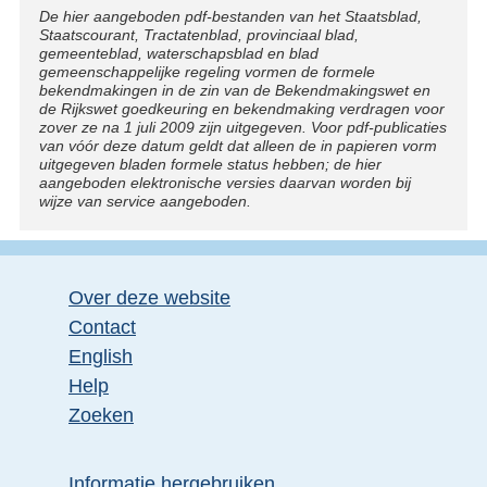
Disclaimer
De hier aangeboden pdf-bestanden van het Staatsblad,
Staatscourant, Tractatenblad, provinciaal blad,
gemeenteblad, waterschapsblad en blad
gemeenschappelijke regeling vormen de formele
bekendmakingen in de zin van de Bekendmakingswet en
de Rijkswet goedkeuring en bekendmaking verdragen voor
zover ze na 1 juli 2009 zijn uitgegeven. Voor pdf-publicaties
van vóór deze datum geldt dat alleen de in papieren vorm
uitgegeven bladen formele status hebben; de hier
aangeboden elektronische versies daarvan worden bij
wijze van service aangeboden.
Over deze website
Contact
English
Help
Zoeken
Informatie hergebruiken