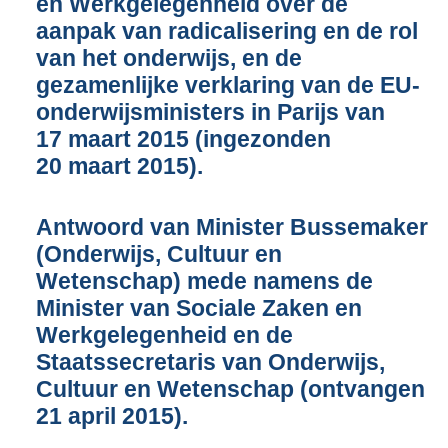
en Werkgelegenheid over de
o
aanpak van radicalisering en de rol
t
t
van het onderwijs, en de
e
gezamenlijke verklaring van de EU-
:
onderwijsministers in Parijs van
4
17 maart 2015 (ingezonden
3
K
20 maart 2015).
b
Antwoord van Minister Bussemaker
(Onderwijs, Cultuur en
Wetenschap) mede namens de
Minister van Sociale Zaken en
Werkgelegenheid en de
Staatssecretaris van Onderwijs,
Cultuur en Wetenschap (ontvangen
21 april 2015).