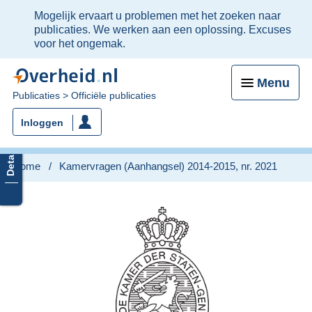
Ter
Mogelijk ervaart u problemen met het zoeken naar
informatie:
publicaties. We werken aan een oplossing. Excuses
voor het ongemak.
Menu
U
Publicaties
Officiële publicaties
bent
Inloggen
nu
hier:
Home
Kamervragen (Aanhangsel) 2014-2015, nr. 2021