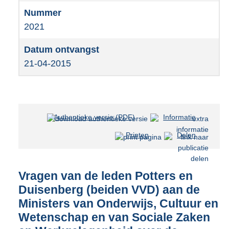
2021
21-04-2015
Authentieke versie (PDF)
b
Informatie
e
Printen
Delen
s
t
a
n
Vragen van de leden Potters en
d
Duisenberg (beiden VVD) aan de
s
Ministers van Onderwijs, Cultuur en
g
r
Wetenschap en van Sociale Zaken
o