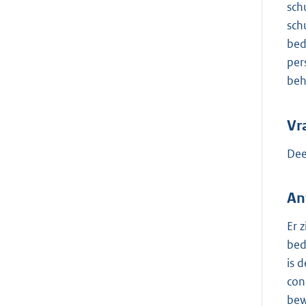
sch
sch
bed
per
beh
Vr
Dee
An
Er 
bed
is 
con
bew