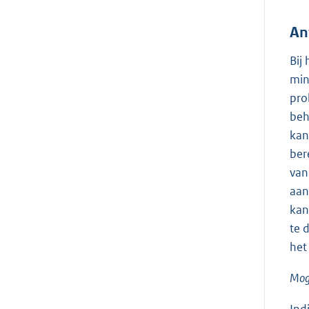
An
Bij
min
pro
beh
kan
ber
van
aan
kan
te 
het
Moge