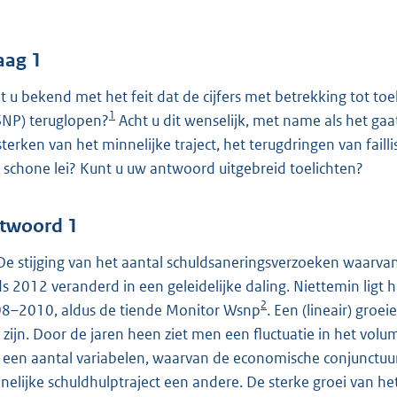
o
o
t
aag 1
t
t u bekend met het feit dat de cijfers met betrekking tot to
e
1
NP) teruglopen?
Acht u dit wenselijk, met name als het ga
:
sterken van het minnelijke traject, het terugdringen van fai
5
 schone lei? Kunt u uw antwoord uitgebreid toelichten?
6
b
twoord 1
 De stijging van het aantal schuldsaneringsverzoeken waarvan
ds 2012 veranderd in een geleidelijke daling. Niettemin ligt 
2
8–2010, aldus de tiende Monitor Wsnp
. Een (lineair) gro
h zijn. Door de jaren heen ziet men een fluctuatie in het volu
 een aantal variabelen, waarvan de economische conjunctuur
nelijke schuldhulptraject een andere. De sterke groei van