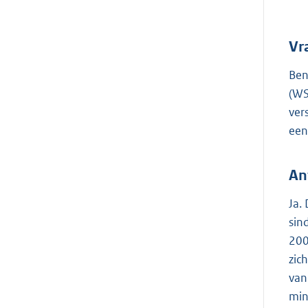
Vr
Ben
(WS
ver
een
An
Ja.
sin
200
zic
van
min