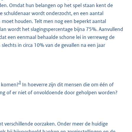
rden. Omdat hun belangen op het spel staan kent de
e schuldenaar wordt onderzocht, en een aantal
an moet houden. Telt men nog een beperkt aantal
dan wordt het slagingspercentage bijna 75%. Aanvullend
dat een eenmaal behaalde schone lei in verreweg de
 slechts in circa 10% van de gevallen na een jaar
3
d komen?
In hoeverre zijn dit mensen die om één of
ing of er niet of onvoldoende door geholpen worden?
 verschillende oorzaken. Onder meer de huidige
els bij bijvoorbeeld banken en zorginstellingen en de