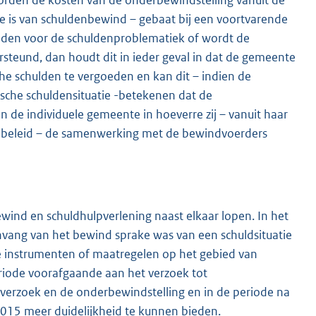
orden de kosten van de onderbewindstelling vanuit de
ke is van schuldenbewind – gebaat bij een voortvarende
nden voor de schuldenproblematiek of wordt de
teund, dan houdt dit in ieder geval in dat de gemeente
he schulden te vergoeden en kan dit – indien de
ische schuldensituatie -betekenen dat de
 de individuele gemeente in hoeverre zij – vanuit haar
nbeleid – de samenwerking met de bewindvoerders
ind en schuldhulpverlening naast elkaar lopen. In het
vang van het bewind sprake was van een schuldsituatie
 instrumenten of maatregelen op het gebied van
riode voorafgaande aan het verzoek tot
 verzoek en de onderbewindstelling en in de periode na
2015 meer duidelijkheid te kunnen bieden.