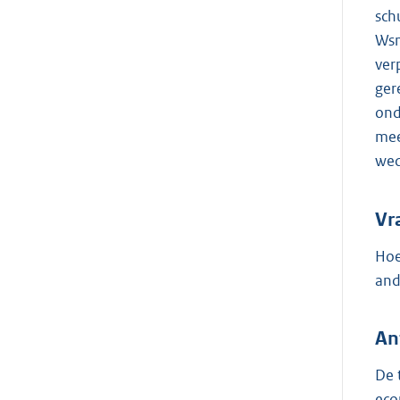
sch
Wsn
ver
ger
ond
mee
wed
Vr
Hoe
and
An
De 
eco