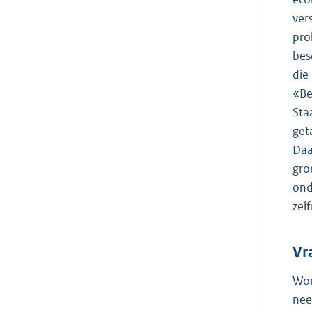
ver
pro
bes
die
«Be
Sta
get
Daa
gro
ond
zel
Vr
Wor
nee