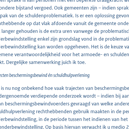
ien sprake is van personen met een beperkte draagkracht w
zondere bijstand vergoed. Ook gemeenten zijn – indien spra
pak van de schuldenproblematiek. Is er een oplossing gevo
hthebbende op dat vlak afdoende vanuit de gemeente onders
t langer gehouden is de extra uren vanwege de problematisc
erbewindstelling enkel zijn grondslag vond in de problemat
erbewindstelling kan worden opgeheven. Het is de keuze van
emene verantwoordelijkheid voor het armoede- en schulde
kt. Dergelijke samenwerking juich ik toe.
ecten beschermingsbewind én schuldhulpverlening
 is nu nog onbekend hoe vaak trajecten van beschermingsbew
dergenoemde verdiepende onderzoek wordt – indien bij aan
an beschermingsbewindvoerders gevraagd van welke andere
uldhulpverlening rechthebbenden gebruik maakten in de pe
erbewindstelling, in de periode tussen het indienen van het
onderbewindstelling. Op basis hiervan verwacht ik u medio 