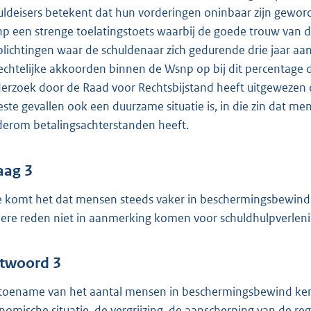
uldeisers betekent dat hun vorderingen oninbaar zijn gewo
p een strenge toelatingstoets waarbij de goede trouw van d
plichtingen waar de schuldenaar zich gedurende drie jaar a
echtelijke akkoorden binnen de Wsnp op bij dit percentage 
erzoek door de Raad voor Rechtsbijstand heeft uitgewezen 
ste gevallen ook een duurzame situatie is, in die zin dat men
erom betalingsachterstanden heeft.
aag 3
 komt het dat mensen steeds vaker in beschermingsbewin
ere reden niet in aanmerking komen voor schuldhulpverlen
twoord 3
toename van het aantal mensen in beschermingsbewind kent
nomische situatie, de vergrijzing, de aanscherping van de reg