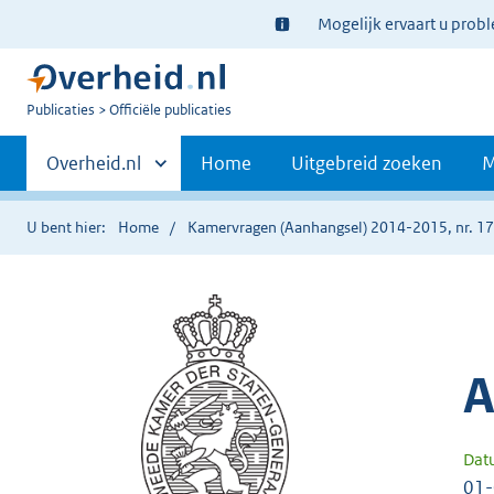
Ter
Mogelijk ervaart u prob
informatie:
U
Publicaties
Officiële publicaties
bent
Primaire
nu
Andere
Overheid.nl
Home
Uitgebreid zoeken
M
hier:
sites
navigatie
binnen
U bent hier:
Home
Kamervragen (Aanhangsel) 2014-2015, nr. 1
A
Dat
01-