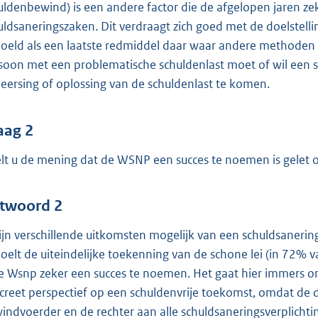
uldenbewind) is een andere factor die de afgelopen jaren zek
uldsaneringszaken. Dit verdraagt zich goed met de doelstel
oeld als een laatste redmiddel daar waar andere methoden a
soon met een problematische schuldenlast moet of wil een 
eersing of oplossing van de schuldenlast te komen.
aag 2
lt u de mening dat de WSNP een succes te noemen is gelet o
twoord 2
zijn verschillende uitkomsten mogelijk van een schuldsaneri
oelt de uiteindelijke toekenning van de schone lei (in 72% 
de Wsnp zeker een succes te noemen. Het gaat hier immers o
creet perspectief op een schuldenvrije toekomst, omdat de de
indvoerder en de rechter aan alle schuldsaneringsverplichtin