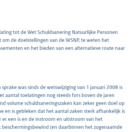
elating tot de Wet Schuldsanering Natuurlijke Personen
at om de doelstellingen van de WSNP, te weten het
llissementen en het bieden van een alternatieve route naar
K
 sprake was sinds de wetswijziging van 1 januari 2008 is
het aantal toelatingen nog steeds fors boven de jaren
eiend volume schuldsaneringszaken kan zeker geen doel op
me en is gebleken dat het aantal zaken sterk afhankelijk is
 er een is en de instroom en uitstroom van het
 het beschermingsbewind (en daarbinnen het zogenaamde