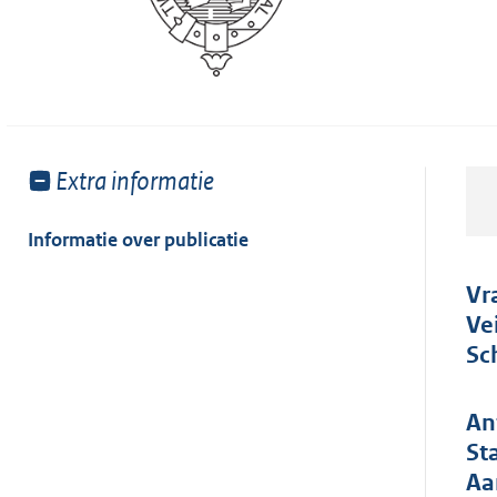
Toon
Extra informatie
meer
van:
Informatie over publicatie
Vr
Ve
Sc
An
St
Aa