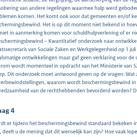
sobering van andere regelingen waarmee hulp werd geboden 
blemen komen. Het komt ook voor dat gemeenten en/of kete
chermingsbewind. Het is op dit moment niet bekend in hoe
 niet in aanmerking komen voor schuldhulpverlening of er 
schermingsbewind – Kwantitatief onderzoek naar ontwikke
atssecretaris van Sociale Zaken en Werkgelegenheid op 1 jul
alsmatige ontwikkelingen maar gaf geen verklaring voor de 
rom wordt momenteel in opdracht van het Ministerie van 
ep. Dit onderzoek moet antwoord geven op de vragen: Wat zi
erbewindstellingen, waarom wordt beschermingsbewind in de
fredzaamheid van de rechthebbenden bevorderd worden? De
aag 4
dt er tijdens het beschermingsbewind standaard bekeken in 
, deelt u de mening dat dit wenselijk kan zijn? Hoe vaak lope