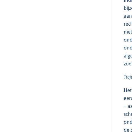
Ind
bij
aan
rec
nie
ond
ond
alg
zoe
Traj
Het
eer
– a
sch
ond
de 