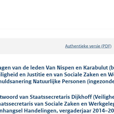
Authentieke versie (PDF)
b
e
s
t
agen van de leden Van Nispen en Karabulut (b
a
iligheid en Justitie en van Sociale Zaken en
n
huldsanering Natuurlijke Personen (ingezonde
d
s
twoord van Staatssecretaris Dijkhoff (Veiligh
g
aatssecretaris van Sociale Zaken en Werkgele
r
nhangsel Handelingen, vergaderjaar 2014–20