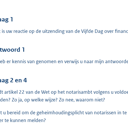
o
o
t
aag 1
t
 is uw reactie op de uitzending van de Vijfde Dag over finan
e
:
3
twoord 1
8
heb er kennis van genomen en verwijs u naar mijn antwoorde
b
aag 2 en 4
dt artikel 22 van de Wet op het notarisambt volgens u voldo
den? Zo ja, op welke wijze? Zo nee, waarom niet?
t u bereid om de geheimhoudingsplicht van notarissen in te
er te kunnen melden?