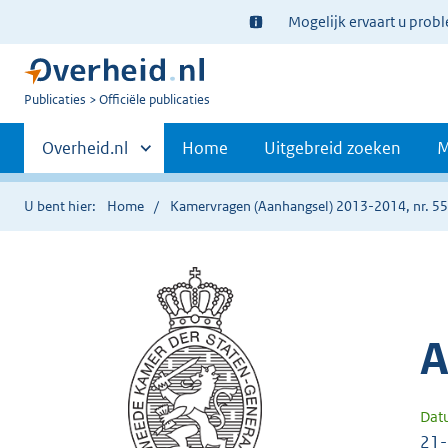
Ter
Mogelijk ervaart u prob
informatie:
U
Publicaties
Officiële publicaties
bent
Primaire
nu
Andere
Overheid.nl
Home
Uitgebreid zoeken
M
hier:
sites
navigatie
binnen
U bent hier:
Home
Kamervragen (Aanhangsel) 2013-2014, nr. 5
A
Dat
21