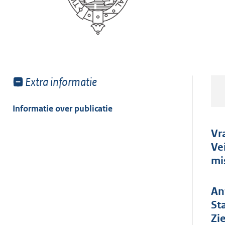
Toon
Extra informatie
meer
van:
Informatie over publicatie
Vr
Ve
mi
An
St
Zi