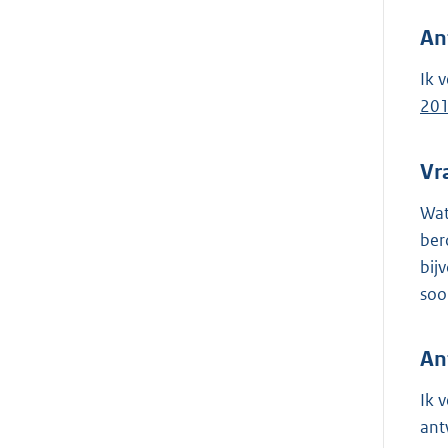
An
Ik 
20
Vr
Wat
ber
bij
soo
An
Ik 
ant