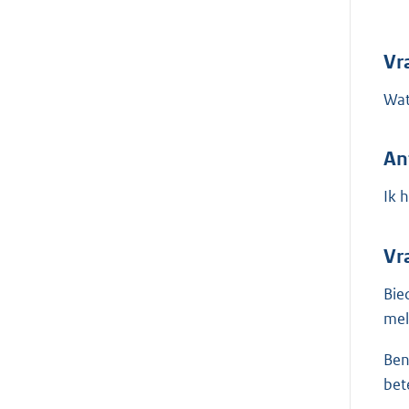
Vr
Wat
An
Ik 
Vr
Bie
mel
Ben
bet