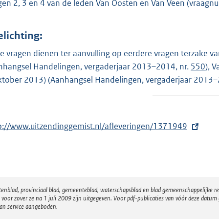
gen 2, 3 en 4 van de leden Van Oosten en Van Veen (vraag
elichting:
e vragen dienen ter aanvulling op eerdere vragen terzake v
nhangsel Handelingen, vergaderjaar 2013–2014, nr.
550
), 
ktober 2013) (Aanhangsel Handelingen, vergaderjaar 2013–
p://www.uitzendinggemist.nl/afleveringen/1371949
atenblad, provinciaal blad, gemeenteblad, waterschapsblad en blad gemeenschappelijke 
 zover ze na 1 juli 2009 zijn uitgegeven. Voor pdf-publicaties van vóór deze datum g
van service aangeboden.