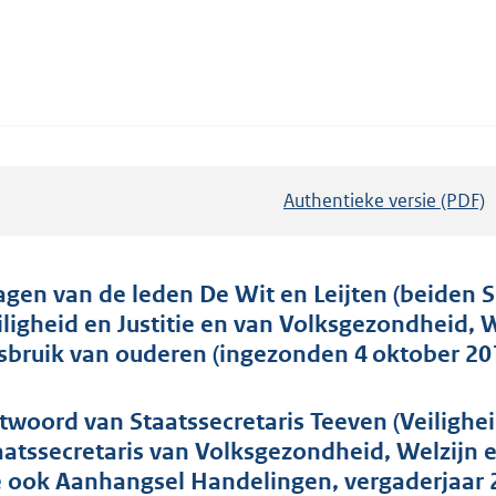
Authentieke versie (PDF)
b
e
s
t
agen van de leden De Wit en Leijten (beiden S
a
iligheid en Justitie en van Volksgezondheid, W
n
sbruik van ouderen (ingezonden 4 oktober 20
d
s
twoord van Staatssecretaris Teeven (Veilighe
g
aatssecretaris van Volksgezondheid, Welzijn 
r
e ook Aanhangsel Handelingen, vergaderjaar 