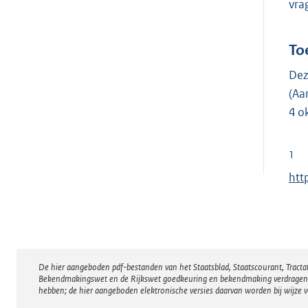
vra
To
Dez
(Aa
4 o
1
E
htt
x
t
e
r
De hier aangeboden pdf-bestanden van het Staatsblad, Staatscourant, Tract
Disclaimer
n
Bekendmakingswet en de Rijkswet goedkeuring en bekendmaking verdragen voor
e
hebben; de hier aangeboden elektronische versies daarvan worden bij wijze 
l