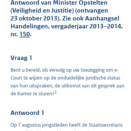
t
Antwoord van Minister Opstelten
t
(Veiligheid en Justitie) (ontvangen
e
23 oktober 2013). Zie ook Aanhangsel
:
Handelingen, vergaderjaar 2013–2014,
4
0
nr.
150
.
K
b
Vraag 1
Bent u bereid, als vervolg op uw toezegging om e-
Court te wijzen op de onduidelijke juridische status
van hun uitspraken, de uitkomst van dit gesprek aan
1
de Kamer te sturen?
Antwoord 1
Op 7 augustus jongstleden heeft de Staatssecretaris