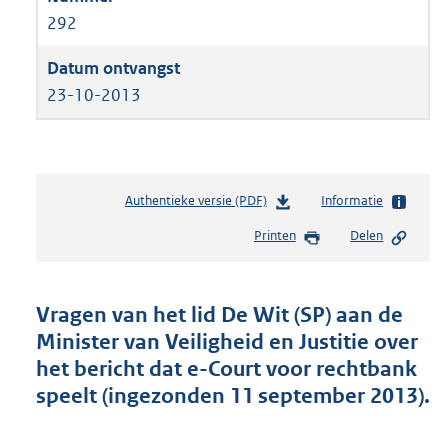
292
23-10-2013
Authentieke versie (PDF)
b
Informatie
e
Printen
Delen
s
t
a
n
Vragen van het lid De Wit (SP) aan de
d
Minister van Veiligheid en Justitie over
s
het bericht dat e-Court voor rechtbank
g
r
speelt (ingezonden 11 september 2013).
o
o