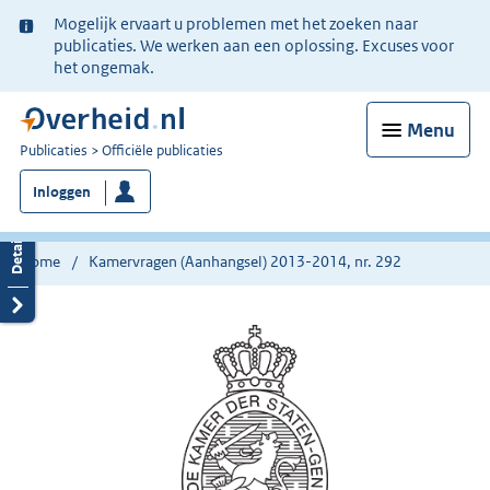
Ter
Mogelijk ervaart u problemen met het zoeken naar
informatie:
publicaties. We werken aan een oplossing. Excuses voor
het ongemak.
Menu
U
Publicaties
Officiële publicaties
bent
Inloggen
nu
hier:
Home
Kamervragen (Aanhangsel) 2013-2014, nr. 292