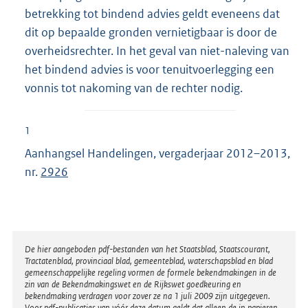
betrekking tot bindend advies geldt eveneens dat
dit op bepaalde gronden vernietigbaar is door de
overheidsrechter. In het geval van niet-naleving van
het bindend advies is voor tenuitvoerlegging een
vonnis tot nakoming van de rechter nodig.
1
Aanhangsel Handelingen, vergaderjaar 2012–2013,
nr.
2926
Disclaimer
De hier aangeboden pdf-bestanden van het Staatsblad, Staatscourant,
Tractatenblad, provinciaal blad, gemeenteblad, waterschapsblad en blad
gemeenschappelijke regeling vormen de formele bekendmakingen in de
zin van de Bekendmakingswet en de Rijkswet goedkeuring en
bekendmaking verdragen voor zover ze na 1 juli 2009 zijn uitgegeven.
Voor pdf-publicaties van vóór deze datum geldt dat alleen de in papieren