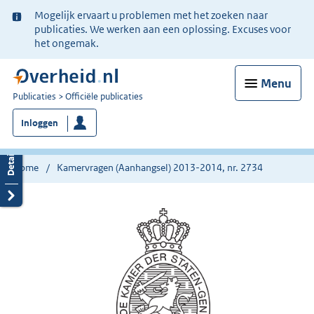
Ter
Mogelijk ervaart u problemen met het zoeken naar
informatie:
publicaties. We werken aan een oplossing. Excuses voor
het ongemak.
Menu
U
Publicaties
Officiële publicaties
bent
Inloggen
nu
hier:
Home
Kamervragen (Aanhangsel) 2013-2014, nr. 2734