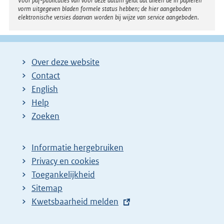
Voor pdf-publicaties van vóór deze datum geldt dat alleen de in papieren
vorm uitgegeven bladen formele status hebben; de hier aangeboden
elektronische versies daarvan worden bij wijze van service aangeboden.
Over deze website
Contact
English
Help
Zoeken
Informatie hergebruiken
Privacy en cookies
Toegankelijkheid
Sitemap
E
Kwetsbaarheid melden
x