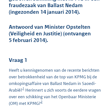
o
fraudezaak van Ballast Nedam
t
(ingezonden 14 januari 2014).
t
e
:
Antwoord van Minister Opstelten
3
9
(Veiligheid en Justitie) (ontvangen
K
5 februari 2014).
b
Vraag 1
Heeft u kennisgenomen van de recente berichten
over betrokkenheid van de top van KPMG bij de
omkopingsaffaire van Ballast Nedam in Saoedi-
1
Arabië?
Herinnert u zich voorts de eerdere vragen
over een schikking van het Openbaar Ministerie
2
(OM) met KPMG?