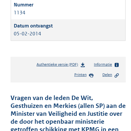
1134
05-02-2014
Authentieke versie (PDF)
b
Informatie
e
Printen
Delen
s
t
a
n
Vragen van de leden De Wit,
d
Gesthuizen en Merkies (allen SP) aan de
s
Minister van Veiligheid en Justitie over
g
r
de door het openbaar ministerie
o
getroffen schikking met KPMG in een