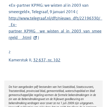
«Ex-partner KPMG: we wisten al in 2003 van
smeergeld», Telegraaf, 9 januari 2014
(
E
http://www.telegraaf.nl/dft/nieuws_dft/22196330/_
x
_Ex-
t
partner_KPMG__we_wisten_
al_in_2003_van_smee
e
rgeld__.html
)
r
n
e
2
l
Kamerstuk II,
32 637, nr. 102
i
n
k
:
Disclaimer
De hier aangeboden pdf-bestanden van het Staatsblad, Staatscourant,
Tractatenblad, provinciaal blad, gemeenteblad, waterschapsblad en blad
gemeenschappelijke regeling vormen de formele bekendmakingen in de
zin van de Bekendmakingswet en de Rijkswet goedkeuring en
bekendmaking verdragen voor zover ze na 1 juli 2009 zijn uitgegeven.