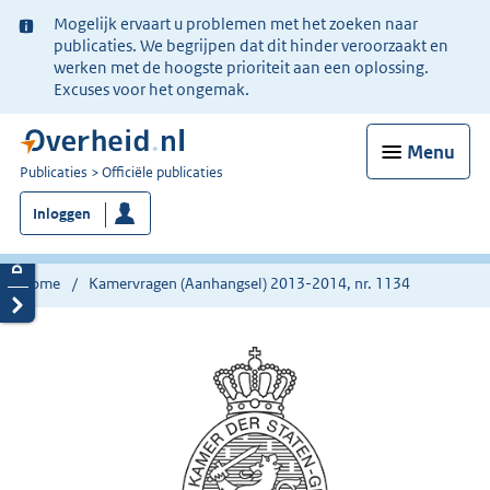
Ter
Mogelijk ervaart u problemen met het zoeken naar
informatie:
publicaties. We begrijpen dat dit hinder veroorzaakt en
werken met de hoogste prioriteit aan een oplossing.
Excuses voor het ongemak.
Menu
U
Publicaties
Officiële publicaties
bent
Inloggen
nu
hier:
Home
Kamervragen (Aanhangsel) 2013-2014, nr. 1134