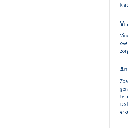
kla
Vr
Vin
ove
zor
An
Zoa
gen
te 
De 
erk