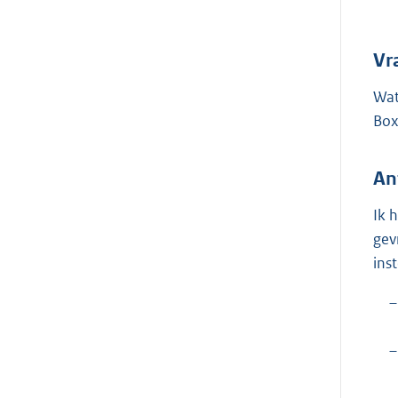
Vr
Wat
Box
An
Ik 
gev
ins
–
–