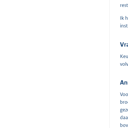
res
Ik 
ins
Vr
Keu
vol
An
Voo
bro
gez
daa
bov