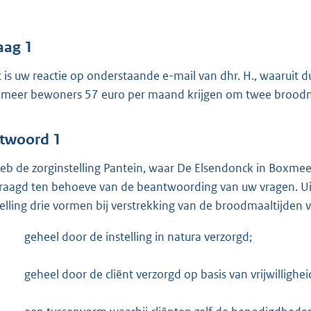
o
o
t
aag 1
t
 is uw reactie op onderstaande e-mail van dhr. H., waaruit du
e
meer bewoners 57 euro per maand krijgen om twee broodma
:
4
7
twoord 1
heb de zorginstelling Pantein, waar De Elsendonck in Boxme
b
raagd ten behoeve van de beantwoording van uw vragen. Uit di
telling drie vormen bij verstrekking van de broodmaaltijden
geheel door de instelling in natura verzorgd;
geheel door de cliënt verzorgd op basis van vrijwillighei