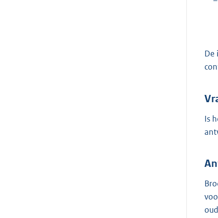
–
De 
con
Vr
Is 
ant
An
Bro
voo
oud