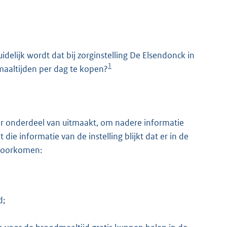
idelijk wordt dat bij zorginstelling De Elsendonck in
1
altijden per dag te kopen?
K
er onderdeel van uitmaakt, om nadere informatie
e informatie van de instelling blijkt dat er in de
 voorkomen:
d;