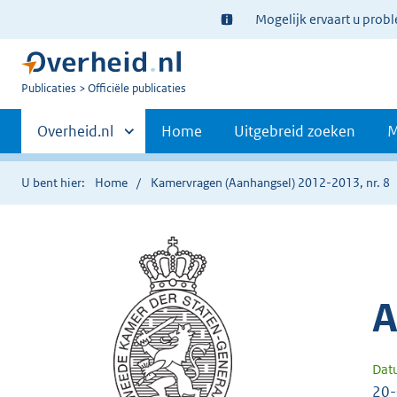
Ter
Mogelijk ervaart u prob
informatie:
U
Publicaties
Officiële publicaties
bent
Primaire
nu
Andere
Overheid.nl
Home
Uitgebreid zoeken
M
hier:
sites
navigatie
binnen
U bent hier:
Home
Kamervragen (Aanhangsel) 2012-2013, nr. 8
A
Dat
20