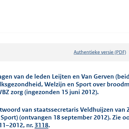
Authentieke versie (PDF)
b
e
s
t
agen van de leden Leijten en Van Gerven (beid
a
lksgezondheid, Welzijn en Sport over broodm
n
BZ zorg (ingezonden 15 juni 2012).
d
s
twoord van staatssecretaris Veldhuijzen van 
g
 Sport) (ontvangen 18 september 2012). Zie 
r
11–2012, nr.
3118
.