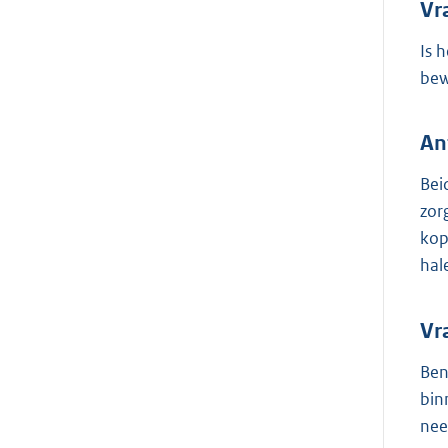
Vr
Is 
bew
An
Bei
zor
kop
hal
Vr
Ben
bin
nee