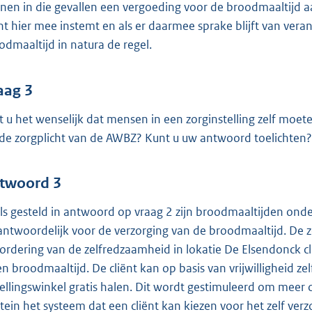
nen in die gevallen een vergoeding voor de broodmaaltijd aan
ënt hier mee instemt en als er daarmee sprake blijft van vera
odmaaltijd in natura de regel.
aag 3
t u het wenselijk dat mensen in een zorginstelling zelf moe
 de zorgplicht van de AWBZ? Kunt u uw antwoord toelichten?
twoord 3
ls gesteld in antwoord op vraag 2 zijn broodmaaltijden onde
antwoordelijk voor de verzorging van de broodmaaltijd. De zo
ordering van de zelfredzaamheid in lokatie De Elsendonck cli
en broodmaaltijd. De cliënt kan op basis van vrijwilligheid 
tellingswinkel gratis halen. Dit wordt gestimuleerd om mee
tein het systeem dat een cliënt kan kiezen voor het zelf verz