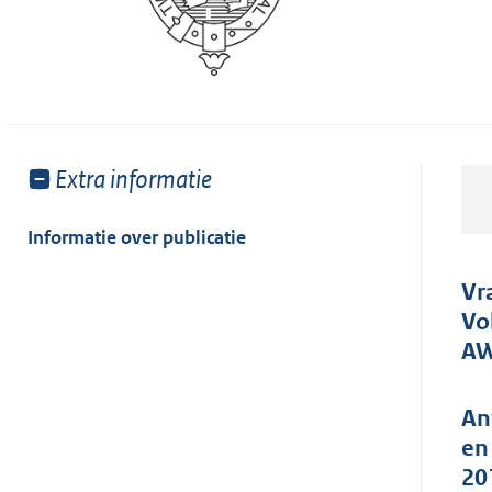
Toon
Extra informatie
meer
van:
Informatie over publicatie
Vr
Vo
AW
An
en
20