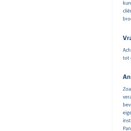
kun
cli
bro
Vr
Ach
tot
An
Zoa
ver
bev
eig
ins
Pan