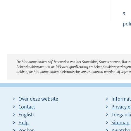
3
pol
De hier aangeboden pdf-bestanden van het Staatsblad, Staatscourant, Tract
Disclaimer
Bekendmakingswet en de Rijkswet goedkeuring en bekendmaking verdragen voor
hebben; de hier aangeboden elektronische versies daarvan worden bij wijze 
Over deze website
Informat
Contact
Privacy 
English
Toeganke
Help
Sitemap
Zoeken
E
Kwetsba