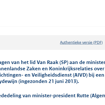
Authentieke versie (PDF)
b
e
s
t
agen van het lid Van Raak (SP) aan de ministe
a
nnenlandse Zaken en Koninkrijksrelaties ove
n
lichtingen- en Veiligheidsdienst (AIVD) bij e
d
ydewijn (ingezonden 21 juni 2013).
s
g
dedeling van minister-president Rutte (Alge
r