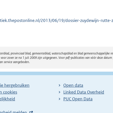
itiek.thepostonline.nl/2013/06/19/dossier-zuydewijn-rutte-
atenblad, provinciaal blad, gemeenteblad, waterschapsblad en blad gemeenschappelijke 
 zover ze na 1 juli 2009 zijn uitgegeven. Voor pdf-publicaties van vóór deze datum g
van service aangeboden.
ie hergebruiken
Open data
en cookies
Linked Data Overheid
lijkheid
PUC Open Data
arheid melden