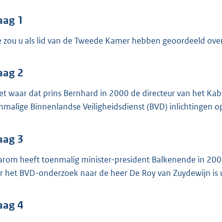
o
o
aag 1
t
 zou u als lid van de Tweede Kamer hebben geoordeeld over
t
e
:
aag 2
3
het waar dat prins Bernhard in 2000 de directeur van het Ka
8
nmalige Binnenlandse Veiligheidsdienst (BVD) inlichtingen o
b
aag 3
rom heeft toenmalig minister-president Balkenende in 2003
r het BVD-onderzoek naar de heer De Roy van Zuydewijn is 
aag 4