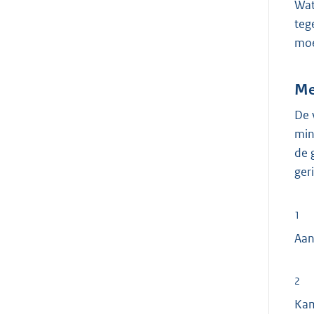
Wat
teg
moe
Me
De 
min
de 
ger
1
Aan
2
Ka