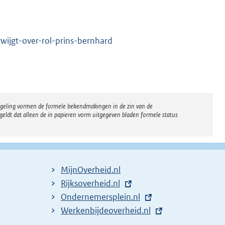
zwijgt-over-rol-prins-bernhard
regeling vormen de formele bekendmakingen in de zin van de
eldt dat alleen de in papieren vorm uitgegeven bladen formele status
MijnOverheid.nl
E
Rijksoverheid.nl
x
E
Ondernemersplein.nl
t
x
E
Werkenbijdeoverheid.nl
e
t
x