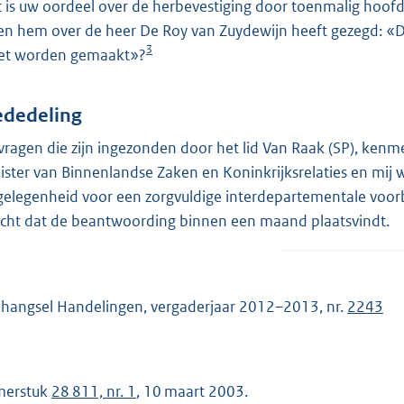
 is uw oordeel over de herbevestiging door toenmalig hoofd
en hem over de heer De Roy van Zuydewijn heeft gezegd: «Dez
3
t worden gemaakt»?
dedeling
vragen die zijn ingezonden door het lid Van Raak (SP), ken
ister van Binnenlandse Zaken en Koninkrijksrelaties en mi
gelegenheid voor een zorgvuldige interdepartementale voorb
icht dat de beantwoording binnen een maand plaatsvindt.
hangsel Handelingen, vergaderjaar 2012–2013, nr.
2243
merstuk
28 811, nr. 1
, 10 maart 2003.