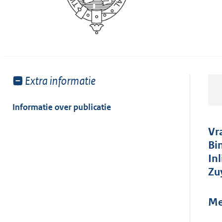
Toon
Extra informatie
meer
van:
Informatie over publicatie
Vr
Bi
In
Zu
Me