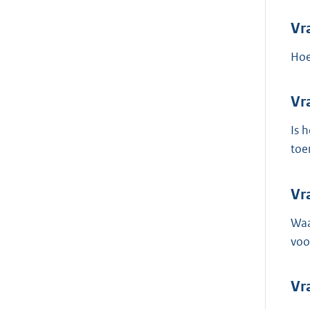
Vr
Hoe
Vr
Is 
toe
Vr
Waa
voo
Vr