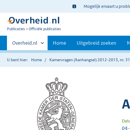
Ter
Mogelijk ervaart u prob
informatie:
U
Publicaties
Officiële publicaties
bent
Primaire
nu
Andere
Overheid.nl
Home
Uitgebreid zoeken
M
hier:
sites
navigatie
binnen
U bent hier:
Home
Kamervragen (Aanhangsel) 2012-2013, nr. 3
A
Dat
04