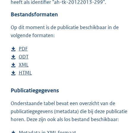
heeft als identifier "ah-tk-20122013-299".
o
t
Bestandsformaten
t
e
Op dit moment is de publicatie beschikbaar in de
:
4
volgende formaten:
7
K
D
PDF
b
b
o
D
ODT
e
b
w
o
D
XML
s
e
b
n
w
o
D
HTML
t
s
e
b
l
n
w
o
a
t
s
e
o
l
n
w
n
a
t
s
Publicatiegegevens
a
o
l
n
d
n
a
t
Onderstaande tabel bevat een overzicht van de
d
a
o
l
s
d
n
a
publicatiegegevens (metadata) die bij deze publicatie
p
d
a
o
g
s
d
n
horen. Deze zijn ook als los bestand beschikbaar:
u
p
d
a
r
g
s
d
b
u
p
d
o
r
g
s
Metadata in XML formaat
b