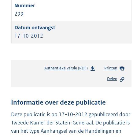
299
17-10-2012
Authentieke versie (PDF)
b
Printen
e
Delen
s
t
a
n
Informatie over deze publicatie
d
s
Deze publicatie is op 17-10-2012 gepubliceerd door
g
Tweede Kamer der Staten-Generaal. De publicatie is
r
van het type Aanhangsel van de Handelingen en
o