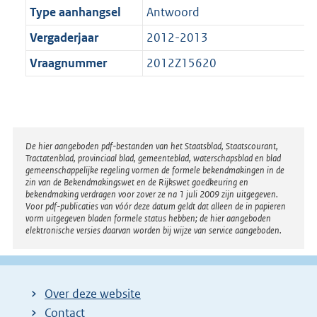
Type aanhangsel
Antwoord
Vergaderjaar
2012-2013
Vraagnummer
2012Z15620
Disclaimer
De hier aangeboden pdf-bestanden van het Staatsblad, Staatscourant,
Tractatenblad, provinciaal blad, gemeenteblad, waterschapsblad en blad
gemeenschappelijke regeling vormen de formele bekendmakingen in de
zin van de Bekendmakingswet en de Rijkswet goedkeuring en
bekendmaking verdragen voor zover ze na 1 juli 2009 zijn uitgegeven.
Voor pdf-publicaties van vóór deze datum geldt dat alleen de in papieren
vorm uitgegeven bladen formele status hebben; de hier aangeboden
elektronische versies daarvan worden bij wijze van service aangeboden.
Over deze website
Contact