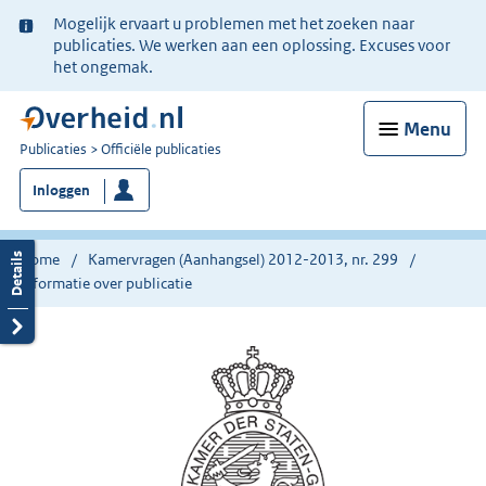
Ter
Mogelijk ervaart u problemen met het zoeken naar
informatie:
publicaties. We werken aan een oplossing. Excuses voor
het ongemak.
Menu
U
Publicaties
Officiële publicaties
bent
Inloggen
nu
hier:
Home
Kamervragen (Aanhangsel) 2012-2013, nr. 299
Informatie over publicatie