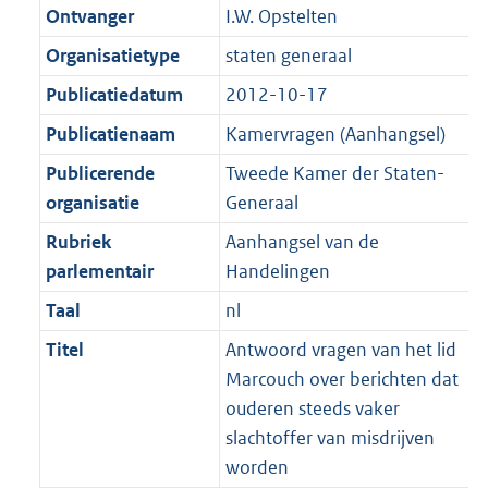
K
2
Ontvanger
I.W. Opstelten
t
a
b
K
t
Organisatietype
staten generaal
b
Publicatiedatum
2012-10-17
Publicatienaam
Kamervragen (Aanhangsel)
Publicerende
Tweede Kamer der Staten-
organisatie
Generaal
Rubriek
Aanhangsel van de
parlementair
Handelingen
Taal
nl
Titel
Antwoord vragen van het lid
Marcouch over berichten dat
ouderen steeds vaker
slachtoffer van misdrijven
worden