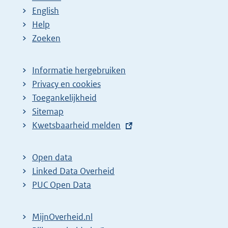
English
Help
Zoeken
Informatie hergebruiken
Privacy en cookies
Toegankelijkheid
Sitemap
E
Kwetsbaarheid melden
x
t
Open data
e
Linked Data Overheid
r
PUC Open Data
n
e
MijnOverheid.nl
l