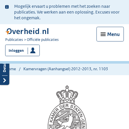
Ter
Mogelijk ervaart u problemen met het zoeken naar
informatie:
publicaties. We werken aan een oplossing. Excuses voor
het ongemak.
Menu
U
Publicaties
Officiële publicaties
bent
Inloggen
nu
hier:
Home
Kamervragen (Aanhangsel) 2012-2013, nr. 1103