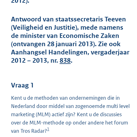
2012).
t
t
e
Antwoord van staatssecretaris Teeven
:
(Veiligheid en Justitie), mede namens
4
9
de minister van Economische Zaken
K
(ontvangen 28 januari 2013). Zie ook
b
Aanhangsel Handelingen, vergaderjaar
2012 – 2013, nr.
838
.
Vraag 1
Kent u de methoden van ondernemingen die in
Nederland door middel van zogenoemde multi level
marketing (MLM) actief zijn? Kent u de discussies
over de MLM-methode op onder andere het forum
1
van Tros Radar?