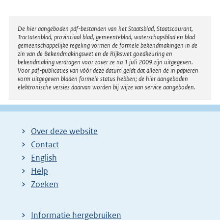
Disclaimer
De hier aangeboden pdf-bestanden van het Staatsblad, Staatscourant,
Tractatenblad, provinciaal blad, gemeenteblad, waterschapsblad en blad
gemeenschappelijke regeling vormen de formele bekendmakingen in de
zin van de Bekendmakingswet en de Rijkswet goedkeuring en
bekendmaking verdragen voor zover ze na 1 juli 2009 zijn uitgegeven.
Voor pdf-publicaties van vóór deze datum geldt dat alleen de in papieren
vorm uitgegeven bladen formele status hebben; de hier aangeboden
elektronische versies daarvan worden bij wijze van service aangeboden.
Over deze website
Contact
English
Help
Zoeken
Informatie hergebruiken