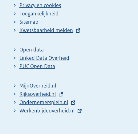
Privacy en cookies
Toegankelijkheid
Sitemap
E
Kwetsbaarheid melden
x
t
Open data
e
Linked Data Overheid
r
PUC Open Data
n
e
MijnOverheid.nl
l
E
Rijksoverheid.nl
i
x
E
Ondernemersplein.nl
n
t
x
E
Werkenbijdeoverheid.nl
k
e
t
x
:
r
e
t
n
r
e