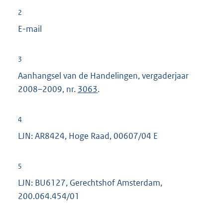
t
2
e
E-mail
r
n
3
e
Aanhangsel van de Handelingen, vergaderjaar
l
2008–2009, nr.
3063
.
i
n
k
4
:
LJN: AR8424, Hoge Raad, 00607/04 E
5
LJN: BU6127, Gerechtshof Amsterdam,
200.064.454/01