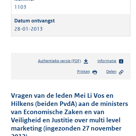
1103
28-01-2013
Authentieke versie (PDF)
b
Informatie
e
Printen
Delen
s
t
a
n
Vragen van de leden Mei Li Vos en
d
Hilkens (beiden PvdA) aan de ministers
s
van Economische Zaken en van
g
r
Veiligheid en Justitie over multi level
o
marketing (ingezonden 27 november
o