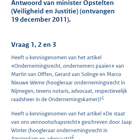
t
Antwoord van minister Opstelten
t
(Veiligheid en Justitie) (ontvangen
e
19 december 2011).
:
4
6
K
Vraag 1, 2 en 3
b
Heeft u kennisgenomen van het artikel
«Ondernemingsrecht, ondernemers paaien» van
Martin van Olffen, Gerard van Solinge en Marco
Nieuwe Weme (hoogleraar ondernemingsrecht in
Nijmegen, tevens notaris, advocaat, respectievelijk
1
raadsheer in de Ondernemingskamer)?
Heeft u kennisgenomen van het artikel «De staat
van ons vennootschapsrecht» geschreven door Jaap
Winter (hoogleraar ondernemingsrecht in
2
Amsterdam en advocaat)?