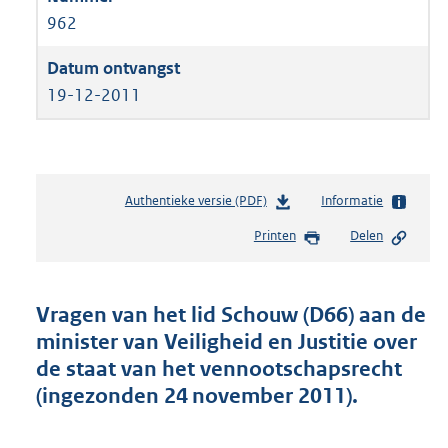
962
19-12-2011
Authentieke versie (PDF)
b
Informatie
e
Printen
Delen
s
t
a
n
Vragen van het lid Schouw (D66) aan de
d
minister van Veiligheid en Justitie over
s
de staat van het vennootschapsrecht
g
r
(ingezonden 24 november 2011).
o
o