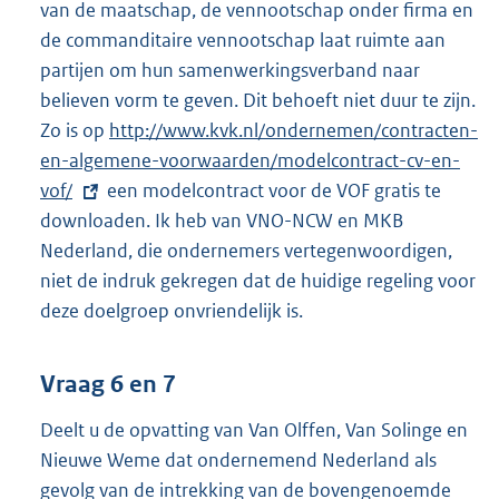
van de maatschap, de vennootschap onder firma en
de commanditaire vennootschap laat ruimte aan
partijen om hun samenwerkingsverband naar
believen vorm te geven. Dit behoeft niet duur te zijn.
Zo is op
E
http://www.kvk.nl/ondernemen/contracten-
en-algemene-voorwaarden/modelcontract-cv-en-
x
vof/
een modelcontract voor de VOF gratis te
t
downloaden. Ik heb van VNO-NCW en MKB
e
Nederland, die ondernemers vertegenwoordigen,
r
niet de indruk gekregen dat de huidige regeling voor
n
deze doelgroep onvriendelijk is.
e
l
i
Vraag 6 en 7
n
Deelt u de opvatting van Van Olffen, Van Solinge en
k
Nieuwe Weme dat ondernemend Nederland als
:
gevolg van de intrekking van de bovengenoemde