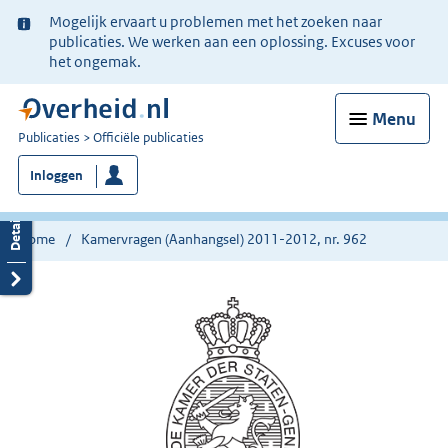
Ter
Mogelijk ervaart u problemen met het zoeken naar
informatie:
publicaties. We werken aan een oplossing. Excuses voor
het ongemak.
Menu
U
Publicaties
Officiële publicaties
bent
Inloggen
nu
hier:
Home
Kamervragen (Aanhangsel) 2011-2012, nr. 962