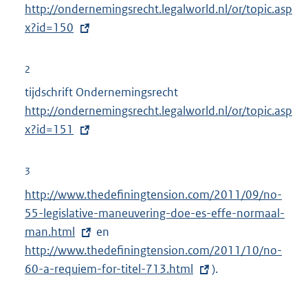
http://ondernemingsrecht.legalworld.nl/or/topic.asp
x
x?id=150
t
e
r
2
n
tijdschrift Ondernemingsrecht
E
e
http://ondernemingsrecht.legalworld.nl/or/topic.asp
x
l
x?id=151
t
i
e
n
r
3
k
n
E
http://www.thedefiningtension.com/2011/09/no-
:
e
x
55-legislative-maneuvering-doe-es-effe-normaal-
l
t
man.html
en
E
i
e
http://www.thedefiningtension.com/2011/10/no-
x
n
r
60-a-requiem-for-titel-713.html
t
).
k
n
e
:
e
r