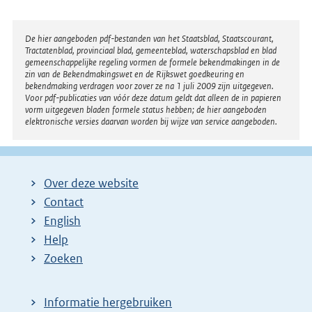
l
n
i
e
Disclaimer
De hier aangeboden pdf-bestanden van het Staatsblad, Staatscourant,
Tractatenblad, provinciaal blad, gemeenteblad, waterschapsblad en blad
n
l
gemeenschappelijke regeling vormen de formele bekendmakingen in de
k
i
zin van de Bekendmakingswet en de Rijkswet goedkeuring en
bekendmaking verdragen voor zover ze na 1 juli 2009 zijn uitgegeven.
:
n
Voor pdf-publicaties van vóór deze datum geldt dat alleen de in papieren
k
vorm uitgegeven bladen formele status hebben; de hier aangeboden
elektronische versies daarvan worden bij wijze van service aangeboden.
:
Over deze website
Contact
English
Help
Zoeken
Informatie hergebruiken