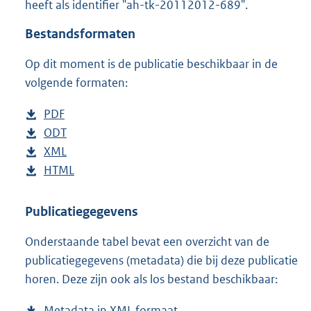
heeft als identifier "ah-tk-20112012-689".
o
t
Bestandsformaten
t
e
Op dit moment is de publicatie beschikbaar in de
:
4
volgende formaten:
3
K
D
PDF
b
b
o
D
ODT
e
b
w
o
D
XML
s
e
b
n
w
o
D
HTML
t
s
e
b
l
n
w
o
a
t
s
e
o
l
n
w
n
a
t
s
Publicatiegegevens
a
o
l
n
d
n
a
t
Onderstaande tabel bevat een overzicht van de
d
a
o
l
s
d
n
a
publicatiegegevens (metadata) die bij deze publicatie
p
d
a
o
g
s
d
n
horen. Deze zijn ook als los bestand beschikbaar:
u
p
d
a
r
g
s
d
b
u
p
d
o
r
g
s
Metadata in XML formaat
b