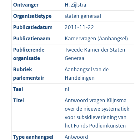
K
2
Ontvanger
H. Zijlstra
t
a
b
K
t
Organisatietype
staten generaal
b
Publicatiedatum
2011-11-22
Publicatienaam
Kamervragen (Aanhangsel)
Publicerende
Tweede Kamer der Staten-
organisatie
Generaal
Rubriek
Aanhangsel van de
parlementair
Handelingen
Taal
nl
Titel
Antwoord vragen Klijnsma
over de nieuwe systematiek
voor subsidieverlening van
het Fonds Podiumkunsten
Type aanhangsel
Antwoord