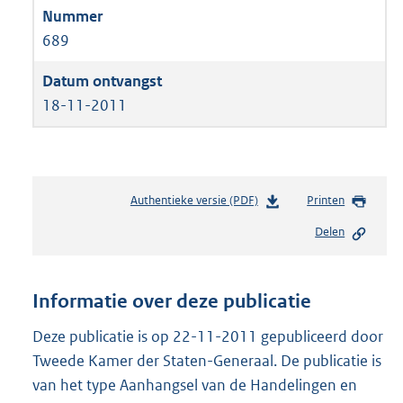
689
18-11-2011
Authentieke versie (PDF)
b
Printen
e
Delen
s
t
a
n
Informatie over deze publicatie
d
s
Deze publicatie is op 22-11-2011 gepubliceerd door
g
Tweede Kamer der Staten-Generaal. De publicatie is
r
van het type Aanhangsel van de Handelingen en
o