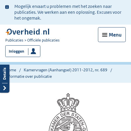
Ter
Mogelijk ervaart u problemen met het zoeken naar
informatie:
publicaties. We werken aan een oplossing. Excuses voor
het ongemak.
Menu
U
Publicaties
Officiële publicaties
bent
Inloggen
nu
hier:
Home
Kamervragen (Aanhangsel) 2011-2012, nr. 689
Informatie over publicatie