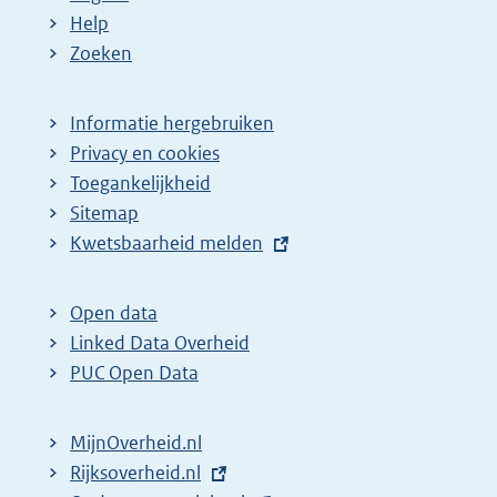
Help
Zoeken
Informatie hergebruiken
Privacy en cookies
Toegankelijkheid
Sitemap
E
Kwetsbaarheid melden
x
t
Open data
e
Linked Data Overheid
r
PUC Open Data
n
e
MijnOverheid.nl
l
E
Rijksoverheid.nl
i