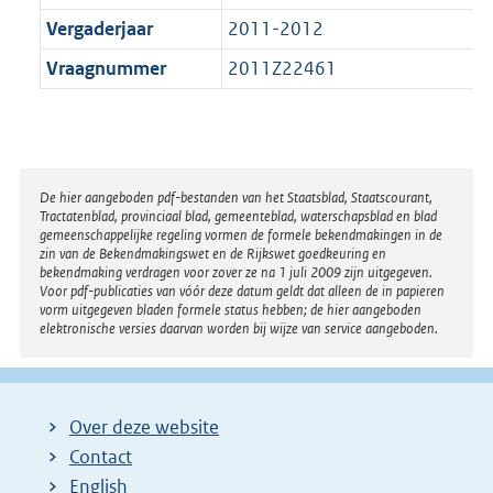
Vergaderjaar
2011-2012
Vraagnummer
2011Z22461
Disclaimer
De hier aangeboden pdf-bestanden van het Staatsblad, Staatscourant,
Tractatenblad, provinciaal blad, gemeenteblad, waterschapsblad en blad
gemeenschappelijke regeling vormen de formele bekendmakingen in de
zin van de Bekendmakingswet en de Rijkswet goedkeuring en
bekendmaking verdragen voor zover ze na 1 juli 2009 zijn uitgegeven.
Voor pdf-publicaties van vóór deze datum geldt dat alleen de in papieren
vorm uitgegeven bladen formele status hebben; de hier aangeboden
elektronische versies daarvan worden bij wijze van service aangeboden.
Over deze website
Contact
English