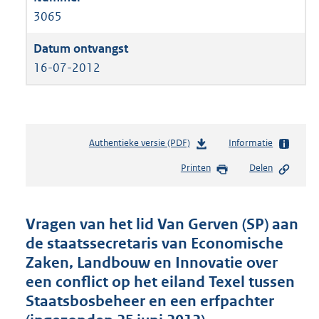
3065
16-07-2012
Authentieke versie (PDF)
b
Informatie
e
Printen
Delen
s
t
a
n
Vragen van het lid Van Gerven (SP) aan
d
de staatssecretaris van Economische
s
Zaken, Landbouw en Innovatie over
g
r
een conflict op het eiland Texel tussen
o
Staatsbosbeheer en een erfpachter
o