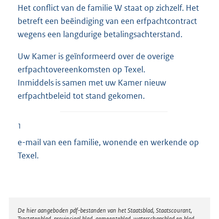
Het conflict van de familie W staat op zichzelf. Het
betreft een beëindiging van een erfpachtcontract
wegens een langdurige betalingsachterstand.
Uw Kamer is geïnformeerd over de overige
erfpachtovereenkomsten op Texel.
Inmiddels is samen met uw Kamer nieuw
erfpachtbeleid tot stand gekomen.
1
e-mail van een familie, wonende en werkende op
Texel.
Disclaimer
De hier aangeboden pdf-bestanden van het Staatsblad, Staatscourant,
Tractatenblad, provinciaal blad, gemeenteblad, waterschapsblad en blad