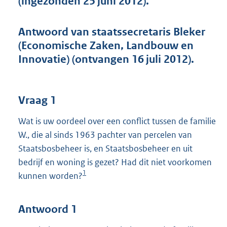
(ingezonden 25 juni 2012).
t
t
e
Antwoord van staatssecretaris Bleker
:
(Economische Zaken, Landbouw en
4
3
Innovatie) (ontvangen 16 juli 2012).
K
b
Vraag 1
Wat is uw oordeel over een conflict tussen de familie
W., die al sinds 1963 pachter van percelen van
Staatsbosbeheer is, en Staatsbosbeheer en uit
bedrijf en woning is gezet? Had dit niet voorkomen
1
kunnen worden?
Antwoord 1