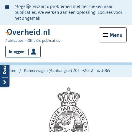
Ter
Mogelijk ervaart u problemen met het zoeken naar
informatie:
publicaties. We werken aan een oplossing. Excuses voor
het ongemak.
Menu
U
Publicaties
Officiële publicaties
bent
Inloggen
nu
hier:
Home
Kamervragen (Aanhangsel) 2011-2012, nr. 3065