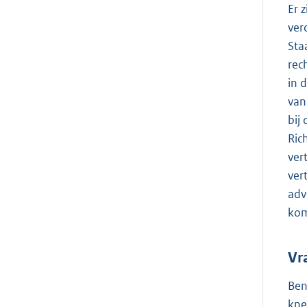
Er 
ver
Sta
rec
in 
van
bij
Ric
ver
ver
adv
kom
Vr
Ben
kne