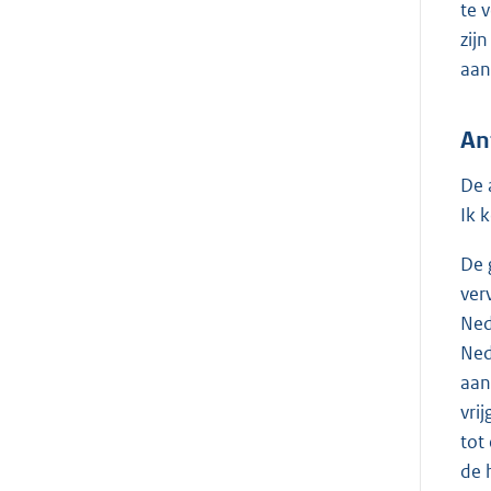
te 
zij
aan
An
De 
Ik 
De 
ver
Ned
Ned
aan
vri
tot
de 