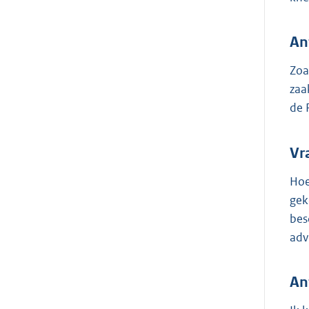
An
Zoa
zaa
de 
Vr
Hoe
gek
bes
adv
An