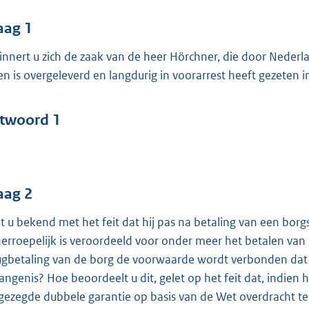
o
o
aag 1
t
innert u zich de zaak van de heer Hörchner, die door Nederl
t
en is overgeleverd en langdurig in voorarrest heeft gezete
e
:
4
twoord 1
9
b
aag 2
t u bekend met het feit dat hij pas na betaling van een borg
erroepelijk is veroordeeld voor onder meer het betalen van
ugbetaling van de borg de voorwaarde wordt verbonden dat hij
angenis? Hoe beoordeelt u dit, gelet op het feit dat, indien h
gezegde dubbele garantie op basis van de Wet overdracht te