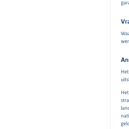
gar
Vr
Waa
wer
An
Het
uit
Het
str
lan
nat
gel