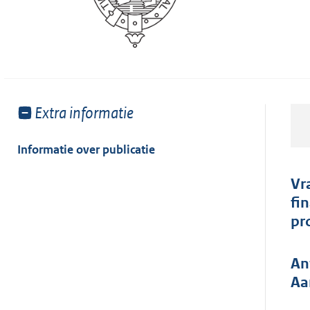
Toon
Extra informatie
meer
van:
Informatie over publicatie
Vr
fi
pr
An
Aa