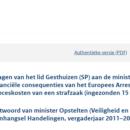
Authentieke versie (PDF)
b
e
s
t
agen van het lid Gesthuizen (SP) aan de minist
a
nanciële consequenties van het Europees Arres
n
oceskosten van een strafzaak (ingezonden 15 
d
s
twoord van minister Opstelten (Veiligheid en J
g
nhangsel Handelingen, vergaderjaar 2011–20
r