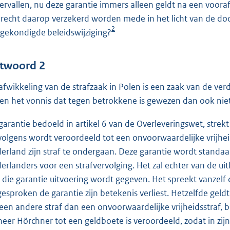
vervallen, nu deze garantie immers alleen geldt na een voo
n recht daarop verzekerd worden mede in het licht van de door
2
gekondigde beleidswijziging?
twoord 2
afwikkeling van de strafzaak in Polen is een zaak van de verda
ken het vonnis dat tegen betrokkene is gewezen dan ook niet
garantie bedoeld in artikel 6 van de Overleveringswet, stre
volgens wordt veroordeeld tot een onvoorwaardelijke vrijhei
erland zijn straf te ondergaan. Deze garantie wordt standaa
erlanders voor een strafvervolging. Het zal echter van de ui
 die garantie uitvoering wordt gegeven. Het spreekt vanzelf
jgesproken de garantie zijn betekenis verliest. Hetzelfde gel
 een andere straf dan een onvoorwaardelijke vrijheidsstraf, b
heer Hörchner tot een geldboete is veroordeeld, zodat in zijn