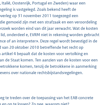
 Italië, Oostenrijk, Portugal en Zweden) waar een
egeling is vastgelegd. Zoals bekend heeft de
en overleg op 31 november 2011 toegezegd een
 die gemoeid zijn met een strafzaak en een veroordeling
derzoek worden eind van dit jaar verwacht. Wat de kosten
e lid, onderdeel e, EVRM niet in rekening worden gebracht
nce of an interpreter». Deze regel wordt bevestigd in de
d van 20 oktober 2010 betreffende het recht op
 artikel 4 bepaalt dat de kosten voor vertolking en
ng van de Staat komen. Ten aanzien van de kosten voor een
 betrokkene komen, tenzij de betrokkene in aanmerking
gevens over nationale rechtsbijstandsregelingen.
g te treden over de toepassing van het EAB concrete
n en op te lossen? Zo nee, waarom niet?