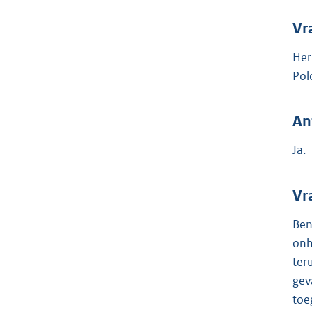
Vr
Her
Pol
An
Ja.
Vr
Ben
onh
ter
gev
toe