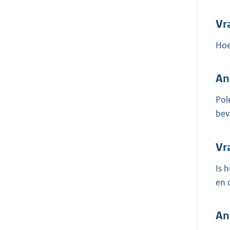
Vr
Hoe
An
Pol
bev
Vr
Is 
en 
An