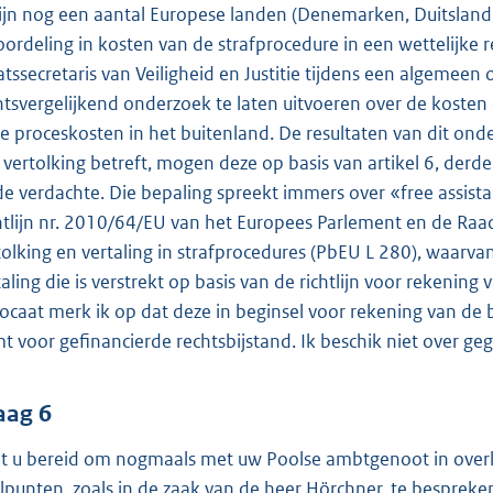
zijn nog een aantal Europese landen (Denemarken, Duitsland,
oordeling in kosten van de strafprocedure in een wettelijke r
atssecretaris van Veiligheid en Justitie tijdens een algeme
htsvergelijkend onderzoek te laten uitvoeren over de kosten
de proceskosten in het buitenland. De resultaten van dit on
 vertolking betreft, mogen deze op basis van artikel 6, derd
 de verdachte. Die bepaling spreekt immers over «free assista
htlijn nr. 2010/64/EU van het Europees Parlement en de Raa
tolking en vertaling in strafprocedures (PbEU L 280), waarvan
taling die is verstrekt op basis van de richtlijn voor rekeni
ocaat merk ik op dat deze in beginsel voor rekening van de
t voor gefinancierde rechtsbijstand. Ik beschik niet over ge
aag 6
t u bereid om nogmaals met uw Poolse ambtgenoot in overle
lpunten, zoals in de zaak van de heer Hörchner, te bespreke