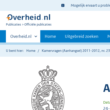
Ter
Mogelijk ervaart u prob
informatie:
U
Publicaties
Officiële publicaties
bent
Primaire
nu
Andere
Overheid.nl
Home
Uitgebreid zoeken
M
hier:
sites
navigatie
binnen
U bent hier:
Home
Kamervragen (Aanhangsel) 2011-2012, nr. 2
A
Dat
24