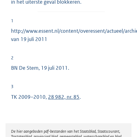
in het uiterste geval blokkeren.
1
http://www.essent.nl/content/overessent/actueel/arc
van 19 juli 2011
2
BN De Stem, 19 juli 2011.
3
TK 2009–2010,
28 982, nr. 85
.
Disclaimer
De hier aangeboden pdf-bestanden van het Staatsblad, Staatscourant,
Tractatenblad, provinciaal blad, gemeenteblad, waterschapsblad en blad