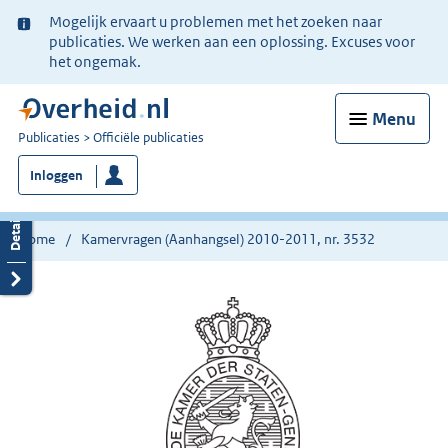
Ter
Mogelijk ervaart u problemen met het zoeken naar
informatie:
publicaties. We werken aan een oplossing. Excuses voor
het ongemak.
Menu
U
Publicaties
Officiële publicaties
bent
Inloggen
nu
hier:
Home
Kamervragen (Aanhangsel) 2010-2011, nr. 3532