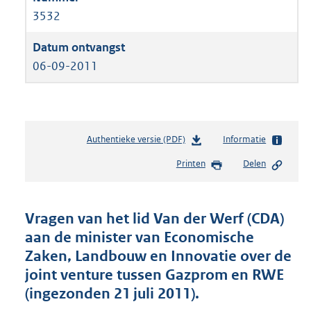
3532
06-09-2011
Authentieke versie (PDF)
b
Informatie
e
Printen
Delen
s
t
a
n
Vragen van het lid Van der Werf (CDA)
d
aan de minister van Economische
s
Zaken, Landbouw en Innovatie over de
g
r
joint venture tussen Gazprom en RWE
o
(ingezonden 21 juli 2011).
o