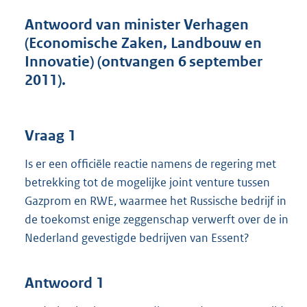
t
t
Antwoord van minister Verhagen
e
(Economische Zaken, Landbouw en
:
Innovatie) (ontvangen 6 september
4
6
2011).
K
b
Vraag 1
Is er een officiële reactie namens de regering met
betrekking tot de mogelijke joint venture tussen
Gazprom en RWE, waarmee het Russische bedrijf in
de toekomst enige zeggenschap verwerft over de in
Nederland gevestigde bedrijven van Essent?
Antwoord 1