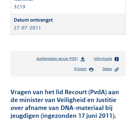
3219
27-07-2011
Authentieke versie (PDF)
b
Informatie
e
Printen
Delen
s
t
a
n
Vragen van het lid Recourt (PvdA) aan
d
de minister van Veiligheid en Justitie
s
over afname van DNA-materiaal bij
g
r
jeugdigen (ingezonden 17 juni 2011).
o
o