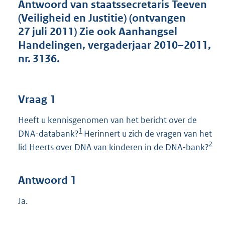
t
Antwoord van staatssecretaris Teeven
t
(Veiligheid en Justitie) (ontvangen
e
27 juli 2011) Zie ook Aanhangsel
:
Handelingen, vergaderjaar 2010–2011,
4
7
nr. 3136.
K
b
Vraag 1
Heeft u kennisgenomen van het bericht over de
1
DNA-databank?
Herinnert u zich de vragen van het
2
lid Heerts over DNA van kinderen in de DNA-bank?
Antwoord 1
Ja.