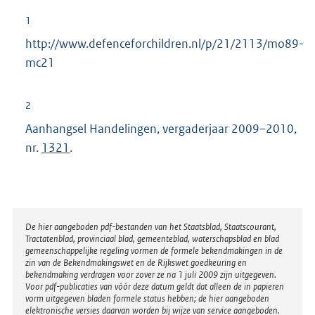
1
http://www.defenceforchildren.nl/p/21/2113/mo89-
mc21
2
Aanhangsel Handelingen, vergaderjaar 2009–2010,
nr.
1321
.
Disclaimer
De hier aangeboden pdf-bestanden van het Staatsblad, Staatscourant,
Tractatenblad, provinciaal blad, gemeenteblad, waterschapsblad en blad
gemeenschappelijke regeling vormen de formele bekendmakingen in de
zin van de Bekendmakingswet en de Rijkswet goedkeuring en
bekendmaking verdragen voor zover ze na 1 juli 2009 zijn uitgegeven.
Voor pdf-publicaties van vóór deze datum geldt dat alleen de in papieren
vorm uitgegeven bladen formele status hebben; de hier aangeboden
elektronische versies daarvan worden bij wijze van service aangeboden.