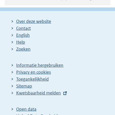
Over deze website
Contact
English
Help
Zoeken
Informatie hergebruiken
Privacy en cookies
Toegankelijkheid
Sitemap
E
Kwetsbaarheid melden
x
t
Open data
e