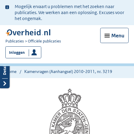
Ter
Mogelijk ervaart u problemen met het zoeken naar
informatie:
publicaties. We werken aan een oplossing. Excuses voor
het ongemak.
Menu
U
Publicaties
Officiële publicaties
bent
Inloggen
nu
hier:
Home
Kamervragen (Aanhangsel) 2010-2011, nr. 3219