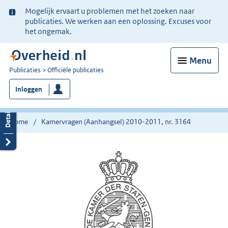
Ter
Mogelijk ervaart u problemen met het zoeken naar
informatie:
publicaties. We werken aan een oplossing. Excuses voor
het ongemak.
Menu
U
Publicaties
Officiële publicaties
bent
Inloggen
nu
hier:
Home
Kamervragen (Aanhangsel) 2010-2011, nr. 3164