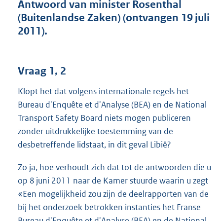
t
Antwoord van minister Rosenthal
t
(Buitenlandse Zaken) (ontvangen 19 juli
e
2011).
:
4
4
K
Vraag 1, 2
b
Klopt het dat volgens internationale regels het
Bureau d'Enquête et d'Analyse (BEA) en de National
Transport Safety Board niets mogen publiceren
zonder uitdrukkelijke toestemming van de
desbetreffende lidstaat, in dit geval Libië?
Zo ja, hoe verhoudt zich dat tot de antwoorden die u
op 8 juni 2011 naar de Kamer stuurde waarin u zegt
«Een mogelijkheid zou zijn de deelrapporten van de
bij het onderzoek betrokken instanties het Franse
Bureau d'Enquête et d'Analyse (BEA) en de National