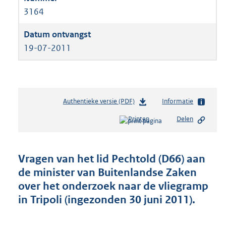
3164
19-07-2011
Authentieke versie (PDF)
b
Informatie
e
Printen
Delen
s
t
a
n
Vragen van het lid Pechtold (D66) aan
d
de minister van Buitenlandse Zaken
s
over het onderzoek naar de vliegramp
g
r
in Tripoli (ingezonden 30 juni 2011).
o
o