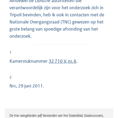
Alhoewel de Libische autoriteiten die
verantwoordelijk zijn voor het onderzoek zich in
Tripoli bevinden, heb ik ook in contacten met de
Nationale Overgangsraad (TNC) gewezen op het
grote belang van spoedige afronding van het
onderzoek.
1
Kamerstuknummer
32 710 V, nr. 6
.
2
Nrc, 29 juni 2011.
Disclaimer
De hier aangeboden pdf-bestanden van het Staatsblad, Staatscourant,