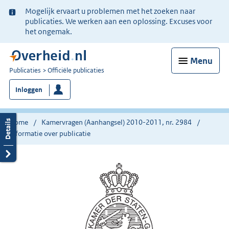
Ter
Mogelijk ervaart u problemen met het zoeken naar
informatie:
publicaties. We werken aan een oplossing. Excuses voor
het ongemak.
Menu
U
Publicaties
Officiële publicaties
bent
Inloggen
nu
hier:
Home
Kamervragen (Aanhangsel) 2010-2011, nr. 2984
Informatie over publicatie