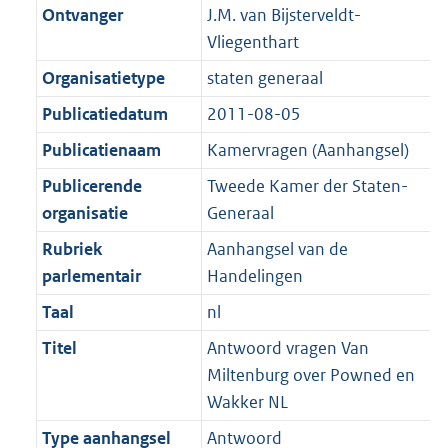
K
2
Ontvanger
J.M. van Bijsterveldt-
t
a
b
K
Vliegenthart
t
b
Organisatietype
staten generaal
Publicatiedatum
2011-08-05
Publicatienaam
Kamervragen (Aanhangsel)
Publicerende
Tweede Kamer der Staten-
organisatie
Generaal
Rubriek
Aanhangsel van de
parlementair
Handelingen
Taal
nl
Titel
Antwoord vragen Van
Miltenburg over Powned en
Wakker NL
Type aanhangsel
Antwoord