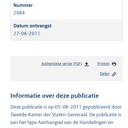
2984
27-06-2011
Authentieke versie (PDF)
b
Printen
e
Delen
s
t
a
n
Informatie over deze publicatie
d
s
Deze publicatie is op 05-08-2011 gepubliceerd door
g
Tweede Kamer der Staten-Generaal. De publicatie is
r
van het type Aanhangsel van de Handelingen en
o