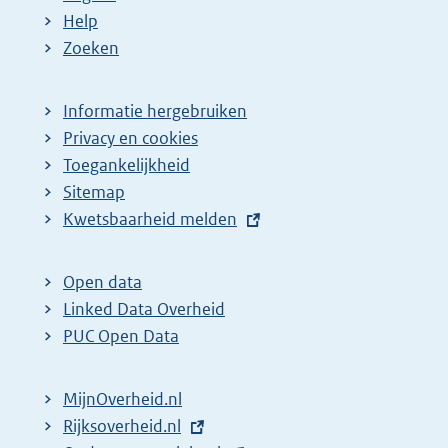
Help
Zoeken
Informatie hergebruiken
Privacy en cookies
Toegankelijkheid
Sitemap
E
Kwetsbaarheid melden
x
t
Open data
e
Linked Data Overheid
r
PUC Open Data
n
e
MijnOverheid.nl
l
E
Rijksoverheid.nl
i