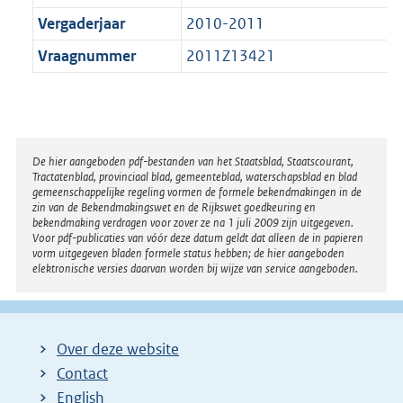
Vergaderjaar
2010-2011
Vraagnummer
2011Z13421
Disclaimer
De hier aangeboden pdf-bestanden van het Staatsblad, Staatscourant,
Tractatenblad, provinciaal blad, gemeenteblad, waterschapsblad en blad
gemeenschappelijke regeling vormen de formele bekendmakingen in de
zin van de Bekendmakingswet en de Rijkswet goedkeuring en
bekendmaking verdragen voor zover ze na 1 juli 2009 zijn uitgegeven.
Voor pdf-publicaties van vóór deze datum geldt dat alleen de in papieren
vorm uitgegeven bladen formele status hebben; de hier aangeboden
elektronische versies daarvan worden bij wijze van service aangeboden.
Over deze website
Contact
English