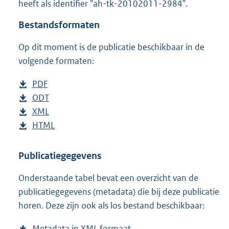
heeft als identifier "ah-tk-20102011-2984".
o
t
Bestandsformaten
t
e
Op dit moment is de publicatie beschikbaar in de
:
4
volgende formaten:
2
K
D
PDF
b
b
o
D
ODT
e
b
w
o
D
XML
s
e
b
n
w
o
D
HTML
t
s
e
b
l
n
w
o
a
t
s
e
o
l
n
w
n
a
t
s
Publicatiegegevens
a
o
l
n
d
n
a
t
Onderstaande tabel bevat een overzicht van de
d
a
o
l
s
d
n
a
publicatiegegevens (metadata) die bij deze publicatie
p
d
a
o
g
s
d
n
horen. Deze zijn ook als los bestand beschikbaar:
u
p
d
a
r
g
s
d
b
u
p
d
o
r
g
s
Metadata in XML formaat
b