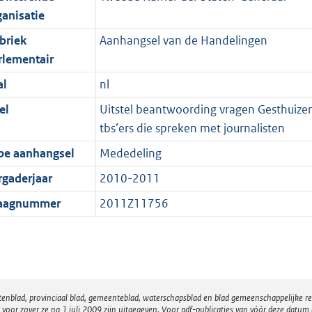
ganisatie
briek
Aanhangsel van de Handelingen
rlementair
al
nl
el
Uitstel beantwoording vragen Gesthuizen
tbs’ers die spreken met journalisten
pe aanhangsel
Mededeling
rgaderjaar
2010-2011
aagnummer
2011Z11756
atenblad, provinciaal blad, gemeenteblad, waterschapsblad en blad gemeenschappelijke 
 zover ze na 1 juli 2009 zijn uitgegeven. Voor pdf-publicaties van vóór deze datum g