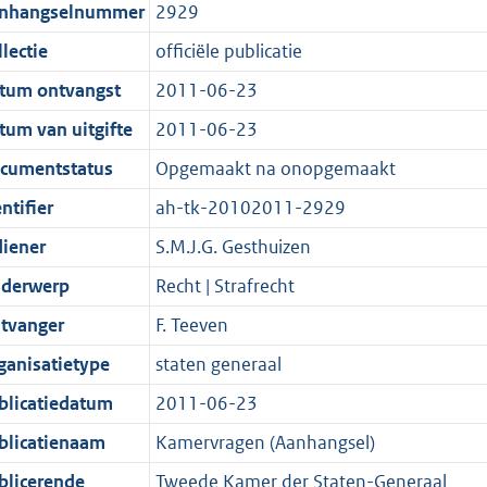
t
a
c
i
:
e
t
t
nhangselnummer
2929
d
n
i
t
a
c
4
:
e
t
lectie
officiële publicatie
s
d
e
i
t
a
2
1
:
e
g
s
i
e
i
t
K
0
5
:
tum ontvangst
2011-06-23
r
g
n
i
e
i
b
K
K
2
tum van uitgifte
2011-06-23
o
r
f
n
i
e
b
b
K
cumentstatus
Opgemaakt na onopgemaakt
o
o
o
f
n
i
b
t
o
r
o
f
n
ntifier
ah-tk-20102011-2929
t
t
m
r
o
f
diener
S.M.J.G. Gesthuizen
e
t
a
m
r
o
derwerp
Recht | Strafrecht
:
e
a
a
m
r
2
:
t
a
a
m
tvanger
F. Teeven
K
2
t
a
a
ganisatietype
staten generaal
b
K
t
a
blicatiedatum
2011-06-23
b
t
blicatienaam
Kamervragen (Aanhangsel)
blicerende
Tweede Kamer der Staten-Generaal