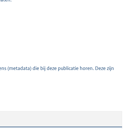
o
o
t
t
e
:
4
2
K
s (metadata) die bij deze publicatie horen. Deze zijn
b