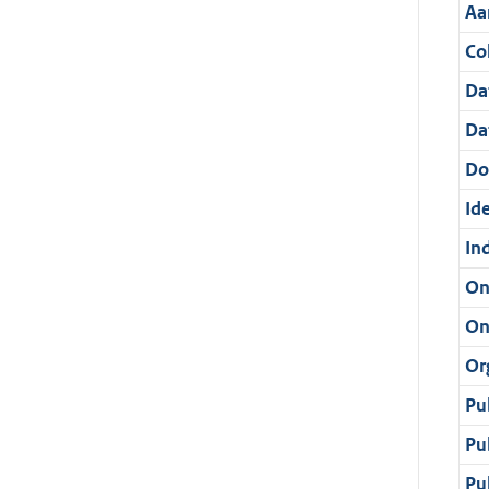
Aa
Col
Da
Da
Do
Ide
In
On
On
Or
Pu
Pu
Pu