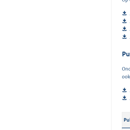
Pu
Ond
ook
Pu