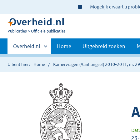
Ter
Mogelijk ervaart u prob
informatie:
U
Publicaties
Officiële publicaties
bent
Primaire
nu
Andere
Overheid.nl
Home
Uitgebreid zoeken
M
hier:
sites
navigatie
binnen
U bent hier:
Home
Kamervragen (Aanhangsel) 2010-2011, nr. 2
A
Dat
23