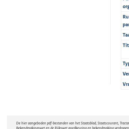
or
Ru
pa
Ta
Tit
Ty
Ve
Vr
De hier aangeboden pdf-bestanden van het Staatsblad, Staatscourant, Tract
Disclaimer
Bekendmakingswet en de Rijkswet goedkeuring en bekendmaking verdragen voor