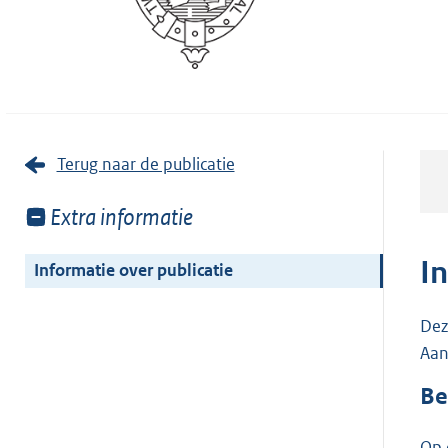
Terug naar de publicatie
Toon
Extra informatie
meer
van:
I
Informatie over publicatie
Dez
Aan
Be
Op 