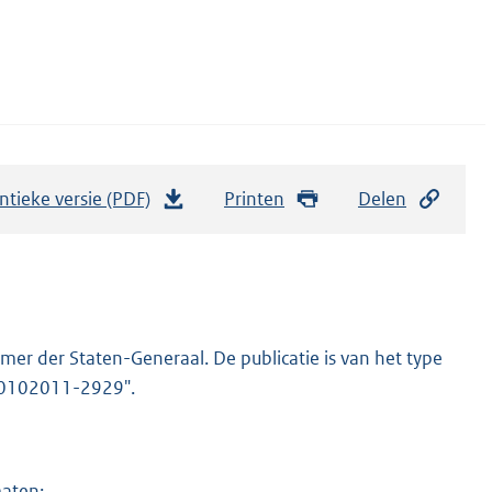
ntieke versie (PDF)
b
Printen
Delen
e
s
t
a
n
er der Staten-Generaal. De publicatie is van het type
d
-20102011-2929".
s
g
r
maten: