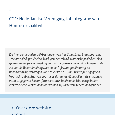
2
COC: Nederlandse Vereniging tot Integratie van
Homoseksualiteit.
Disclaimer
De hier aangeboden pdf-bestanden van het Staatsblad, Staatscourant,
Tractatenblad, provinciaal blad, gemeenteblad, waterschapsblad en blad
gemeenschappelijke regeling vormen de formele bekendmakingen in de
zin van de Bekendmakingswet en de Rijkswet goedkeuring en
bekendmaking verdragen voor zover ze na 1 juli 2009 zijn uitgegeven.
Voor pdf-publicaties van vóór deze datum geldt dat alleen de in papieren
vorm uitgegeven bladen formele status hebben; de hier aangeboden
elektronische versies daarvan worden bij wijze van service aangeboden.
Over deze website
Contact