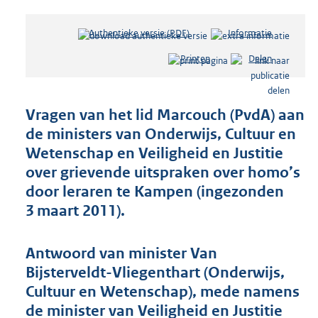
Authentieke versie (PDF)
b
Informatie
e
Printen
Delen
s
t
a
n
Vragen van het lid Marcouch (PvdA) aan
d
de ministers van Onderwijs, Cultuur en
s
Wetenschap en Veiligheid en Justitie
g
r
over grievende uitspraken over homo’s
o
door leraren te Kampen (ingezonden
o
3 maart 2011).
t
t
e
Antwoord van minister Van
:
Bijsterveldt-Vliegenthart (Onderwijs,
4
5
Cultuur en Wetenschap), mede namens
K
de minister van Veiligheid en Justitie
b