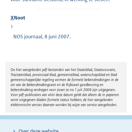
X
Noot
1
NOS journaal, 8 juni 2007.
Disclaimer
De hier aangeboden pdf-bestanden van het Staatsblad, Staatscourant,
Tractatenblad, provinciaal blad, gemeenteblad, waterschapsblad en blad
gemeenschappelijke regeling vormen de formele bekendmakingen in de
zin van de Bekendmakingswet en de Rijkswet goedkeuring en
bekendmaking verdragen voor zover ze na 1 juli 2009 zijn uitgegeven.
Voor pdf-publicaties van vóór deze datum geldt dat alleen de in papieren
vorm uitgegeven bladen formele status hebben; de hier aangeboden
elektronische versies daarvan worden bij wijze van service aangeboden.
Over deze website