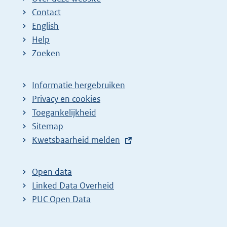
Contact
English
Help
Zoeken
Informatie hergebruiken
Privacy en cookies
Toegankelijkheid
Sitemap
E
Kwetsbaarheid melden
x
t
Open data
e
Linked Data Overheid
r
PUC Open Data
n
e