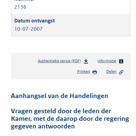
2136
10-07-2007
Authentieke versie (PDF)
b
Informatie
e
Printen
Delen
s
t
a
n
Aanhangsel van de Handelingen
d
s
Vragen gesteld door de leden der
g
Kamer, met de daarop door de regering
r
o
gegeven antwoorden
o