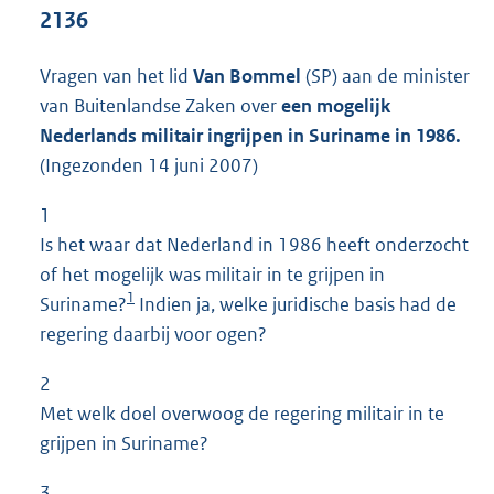
t
2136
t
e
Vragen van het lid
Van Bommel
(SP) aan de minister
:
1
van Buitenlandse Zaken over
een mogelijk
3
Nederlands militair ingrijpen in Suriname in 1986.
K
(Ingezonden 14 juni 2007)
b
1
Is het waar dat Nederland in 1986 heeft onderzocht
of het mogelijk was militair in te grijpen in
1
Suriname?
Indien ja, welke juridische basis had de
regering daarbij voor ogen?
2
Met welk doel overwoog de regering militair in te
grijpen in Suriname?
3