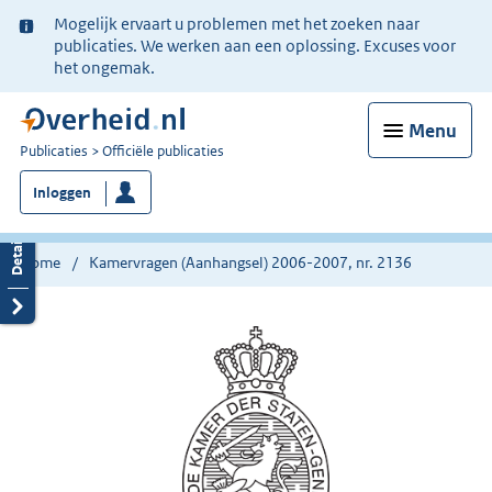
Ter
Mogelijk ervaart u problemen met het zoeken naar
informatie:
publicaties. We werken aan een oplossing. Excuses voor
het ongemak.
Menu
U
Publicaties
Officiële publicaties
bent
Inloggen
nu
hier:
Home
Kamervragen (Aanhangsel) 2006-2007, nr. 2136