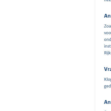
An
Zoa
voo
ond
ins
Rij
Vr
Klo
ged
An