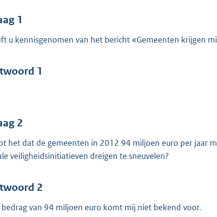
o
o
aag 1
t
ft u kennisgenomen van het bericht «Gemeenten krijgen mind
t
e
:
twoord 1
4
8
b
aag 2
pt het dat de gemeenten in 2012 94 miljoen euro per jaar m
ale veiligheidsinitiatieven dreigen te sneuvelen?
twoord 2
 bedrag van 94 miljoen euro komt mij niet bekend voor.