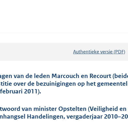
Authentieke versie (PDF)
b
e
s
t
agen van de leden Marcouch en Recourt (beide
a
stitie over de bezuinigingen op het gemeentel
n
 februari 2011).
d
s
twoord van minister Opstelten (Veiligheid en 
g
nhangsel Handelingen, vergaderjaar 2010–201
r