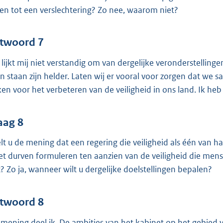
den tot een verslechtering? Zo nee, waarom niet?
twoord 7
 lijkt mij niet verstandig om van dergelijke veronderstellin
en staan zijn helder. Laten wij er vooral voor zorgen dat 
ken voor het verbeteren van de veiligheid in ons land. Ik heb 
aag 8
lt u de mening dat een regering die veiligheid als één van h
t durven formuleren ten aanzien van de veiligheid die men
t? Zo ja, wanneer wilt u dergelijke doelstellingen bepalen?
twoord 8
 mening deel ik. De ambities van het kabinet op het gebied va