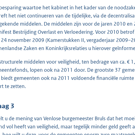
besparing waartoe het kabinet in het kader van de noodzakel
reft het niet continueren van de tijdelijke, via de decentralis
gekende middelen. De middelen zijn voor de jaren 2010 en
ifest Bestrijding Overlast en Verloedering. Voor 2010 betrof h
 24 november 2009 (Kamerstukken II, vergaderjaar 2009–201
nenlandse Zaken en Koninkrijksrelaties u hierover geïnform
structurele middelen voor veiligheid, ten bedrage van ca. € 
eentefonds, lopen ook na 2011 door. De grootste 37 gemee
 biedt gemeenten ook na 2011 voldoende financiële ruimte o
rt te zetten.
aag 3
lt u de mening van Venlose burgemeester Bruls dat het moeili
d vol heeft van veiligheid, maar tegelijk minder geld geef
, hoe wilt u deze, voor de gemeenten enorm zure maatregel