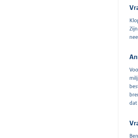
Vr
Klo
Zij
nee
An
Voo
mil
bes
bre
dat
Vr
Ben