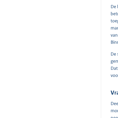
De 
bet
toe
man
van
Bin
De 
gem
Dat
voo
Vr
Dee
mon
nee