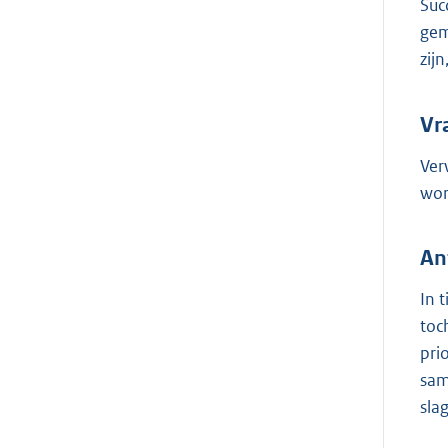
Suc
gem
zij
Vr
Ver
wor
An
In 
toc
pri
sam
sla