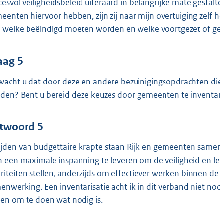
cesvol veiligheidsbeleid uiteraard in belangrijke mate gestal
eenten hiervoor hebben, zijn zij naar mijn overtuiging zelf
n, welke beëindigd moeten worden en welke voortgezet of g
aag 5
wacht u dat door deze en andere bezuinigingsopdrachten die 
den? Bent u bereid deze keuzes door gemeenten te inventar
twoord 5
tijden van budgettaire krapte staan Rijk en gemeenten sam
h een maximale inspanning te leveren om de veiligheid en le
oriteiten stellen, anderzijds om effectiever werken binnen 
enwerking. Een inventarisatie acht ik in dit verband niet no
gen om te doen wat nodig is.