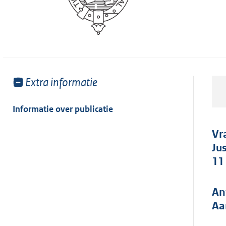
Toon
Extra informatie
meer
van:
Informatie over publicatie
Vr
Ju
11
An
Aa