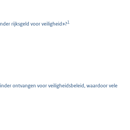
1
er rijksgeld voor veiligheid»?
K
inder ontvangen voor veiligheidsbeleid, waardoor vele