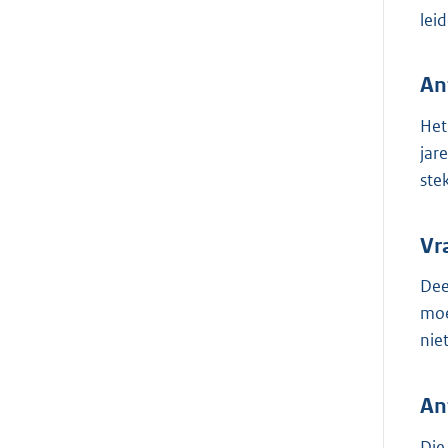
lei
An
Het
jar
ste
Vr
Dee
moe
nie
An
Die