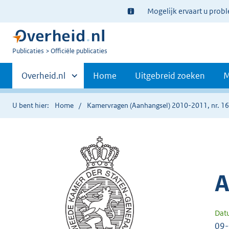
Ter
Mogelijk ervaart u prob
informatie:
U
Publicaties
Officiële publicaties
bent
Primaire
nu
Andere
Overheid.nl
Home
Uitgebreid zoeken
M
hier:
sites
navigatie
binnen
U bent hier:
Home
Kamervragen (Aanhangsel) 2010-2011, nr. 1
A
Dat
09