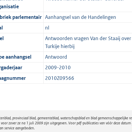
ganisatie
briek parlementair
Aanhangsel van de Handelingen
al
nl
el
Antwoorden vragen Van der Staaij over
Turkije hierbij
pe aanhangsel
Antwoord
rgaderjaar
2009-2010
aagnummer
2010Z09566
atenblad, provinciaal blad, gemeenteblad, waterschapsblad en blad gemeenschappelijke 
 zover ze na 1 juli 2009 zijn uitgegeven. Voor pdf-publicaties van vóór deze datum g
van service aangeboden.