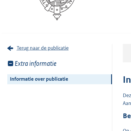
Terug naar de publicatie
Toon
Extra informatie
meer
van:
I
Informatie over publicatie
Dez
Aan
Be
Op 