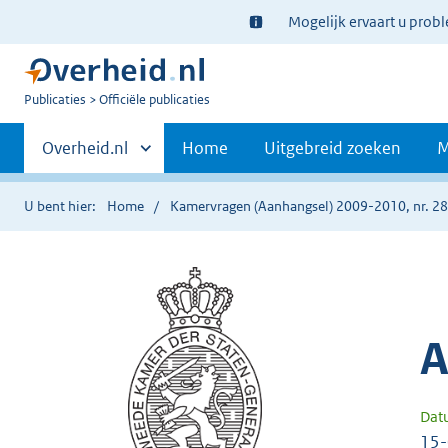
Ter
Mogelijk ervaart u prob
informatie:
U
Publicaties
Officiële publicaties
bent
Primaire
nu
Andere
Overheid.nl
Home
Uitgebreid zoeken
M
hier:
sites
navigatie
binnen
U bent hier:
Home
Kamervragen (Aanhangsel) 2009-2010, nr. 2
A
Dat
15