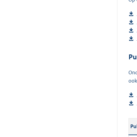
Pu
Ond
ook
Pu