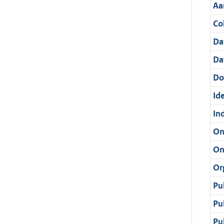
Aa
Col
Da
Da
Do
Ide
In
On
On
Or
Pu
Pu
Pu