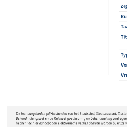
or
Ru
Ta
Tit
Ty
Ve
Vr
De hier aangeboden pdf-bestanden van het Staatsblad, Staatscourant, Tract
Disclaimer
Bekendmakingswet en de Rijkswet goedkeuring en bekendmaking verdragen voor
hebben; de hier aangeboden elektronische versies daarvan worden bij wijze 