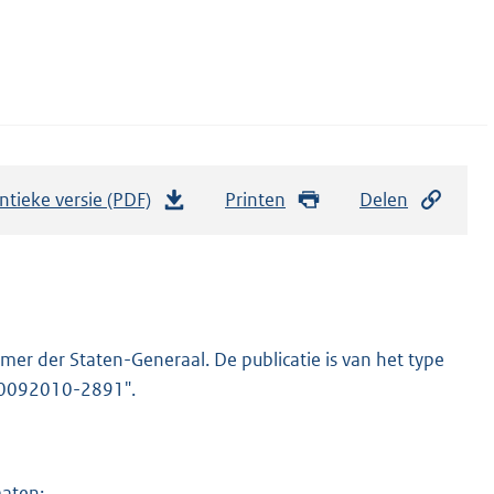
ntieke versie (PDF)
b
Printen
Delen
e
s
t
a
n
er der Staten-Generaal. De publicatie is van het type
d
-20092010-2891".
s
g
r
maten: