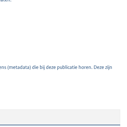
o
o
t
t
e
:
4
3
K
s (metadata) die bij deze publicatie horen. Deze zijn
b