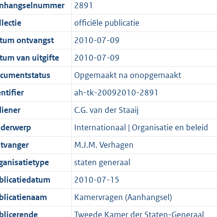
t
a
c
i
:
e
t
t
nhangselnummer
2891
d
n
i
t
a
c
4
:
e
t
lectie
officiële publicatie
s
d
e
i
t
a
3
1
:
e
g
s
i
e
i
t
K
0
5
:
tum ontvangst
2010-07-09
r
g
n
i
e
i
b
K
K
3
tum van uitgifte
2010-07-09
o
r
f
n
i
e
b
b
K
cumentstatus
Opgemaakt na onopgemaakt
o
o
o
f
n
i
b
t
o
r
o
f
n
ntifier
ah-tk-20092010-2891
t
t
m
r
o
f
diener
C.G. van der Staaij
e
t
a
m
r
o
derwerp
Internationaal | Organisatie en beleid
:
e
a
a
m
r
2
:
t
a
a
m
tvanger
M.J.M. Verhagen
K
2
t
a
a
ganisatietype
staten generaal
b
K
t
a
blicatiedatum
2010-07-15
b
t
blicatienaam
Kamervragen (Aanhangsel)
blicerende
Tweede Kamer der Staten-Generaal