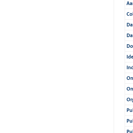
Aa
Col
Da
Da
Do
Ide
In
On
On
Or
Pu
Pu
Pu