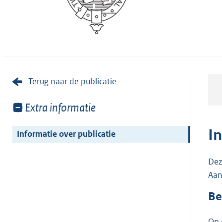
Terug naar de publicatie
Toon
Extra informatie
meer
van:
I
Informatie over publicatie
Dez
Aan
Be
Op 