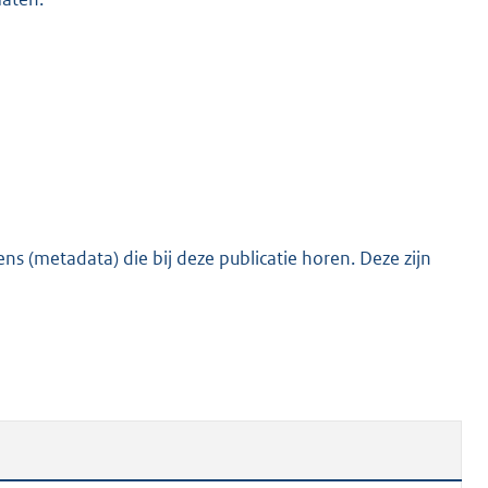
o
o
t
t
e
:
4
3
K
s (metadata) die bij deze publicatie horen. Deze zijn
b