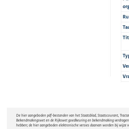
or
Ru
Ta
Tit
Ty
Ve
Vr
De hier aangeboden pdf-bestanden van het Staatsblad, Staatscourant, Tract
Disclaimer
Bekendmakingswet en de Rijkswet goedkeuring en bekendmaking verdragen voor
hebben; de hier aangeboden elektronische versies daarvan worden bij wijze 