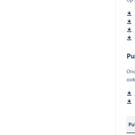
Pu
Ond
ook
Pu