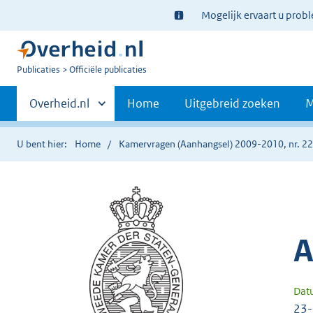
Ter
Mogelijk ervaart u prob
informatie:
U
Publicaties
Officiële publicaties
bent
Primaire
nu
Andere
Overheid.nl
Home
Uitgebreid zoeken
M
hier:
sites
navigatie
binnen
U bent hier:
Home
Kamervragen (Aanhangsel) 2009-2010, nr. 2
A
Dat
23