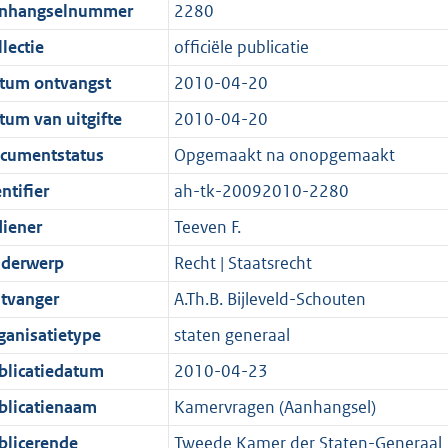
t
a
c
i
:
e
t
t
nhangselnummer
2280
d
n
i
t
a
c
4
:
e
t
lectie
officiële publicatie
s
d
e
i
t
a
3
1
:
e
g
s
i
e
i
t
K
0
6
:
tum ontvangst
2010-04-20
r
g
n
i
e
i
b
K
K
3
tum van uitgifte
2010-04-20
o
r
f
n
i
e
b
b
K
cumentstatus
Opgemaakt na onopgemaakt
o
o
o
f
n
i
b
t
o
r
o
f
n
ntifier
ah-tk-20092010-2280
t
t
m
r
o
f
diener
Teeven F.
e
t
a
m
r
o
derwerp
Recht | Staatsrecht
:
e
a
a
m
r
2
:
t
a
a
m
tvanger
A.Th.B. Bijleveld-Schouten
K
2
t
a
a
ganisatietype
staten generaal
b
K
t
a
blicatiedatum
2010-04-23
b
t
blicatienaam
Kamervragen (Aanhangsel)
blicerende
Tweede Kamer der Staten-Generaal