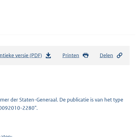
ntieke versie (PDF)
b
Printen
Delen
e
s
t
a
n
er der Staten-Generaal. De publicatie is van het type
d
-20092010-2280".
s
g
r
maten: