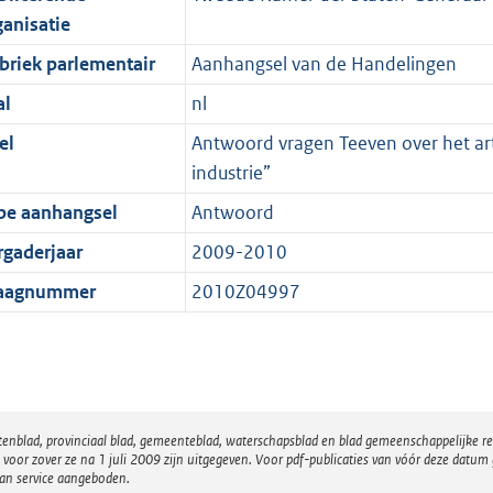
ganisatie
briek parlementair
Aanhangsel van de Handelingen
al
nl
el
Antwoord vragen Teeven over het arti
industrie”
pe aanhangsel
Antwoord
rgaderjaar
2009-2010
aagnummer
2010Z04997
atenblad, provinciaal blad, gemeenteblad, waterschapsblad en blad gemeenschappelijke 
 zover ze na 1 juli 2009 zijn uitgegeven. Voor pdf-publicaties van vóór deze datum g
van service aangeboden.