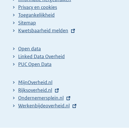
Privacy en cookies
Toegankelijkheid
Sitemap
E
Kwetsbaarheid melden
x
t
Open data
e
Linked Data Overheid
r
PUC Open Data
n
e
MijnOverheid.nl
l
E
Rijksoverheid.nl
i
x
E
Ondernemersplein.nl
n
t
x
E
Werkenbijdeoverheid.nl
k
e
t
x
:
r
e
t
n
r
e