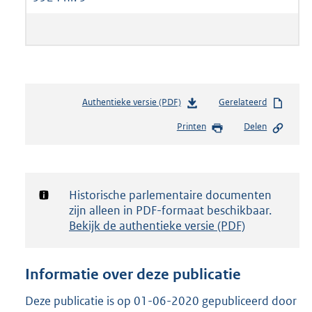
Authentieke versie (PDF)
b
Gerelateerd
e
Printen
Delen
s
t
a
n
d
Notificatie:
Historische parlementaire documenten
s
zijn alleen in PDF-formaat beschikbaar.
g
Bekijk de authentieke versie (PDF)
r
o
o
Informatie over deze publicatie
t
t
Deze publicatie is op 01-06-2020 gepubliceerd door
e