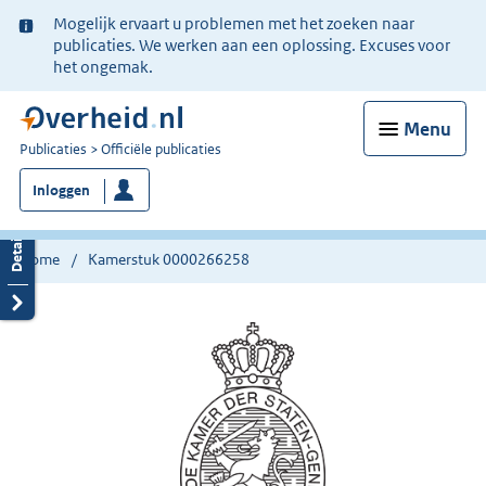
Ter
Mogelijk ervaart u problemen met het zoeken naar
informatie:
publicaties. We werken aan een oplossing. Excuses voor
het ongemak.
Menu
U
Publicaties
Officiële publicaties
bent
Inloggen
nu
hier:
Home
Kamerstuk 0000266258