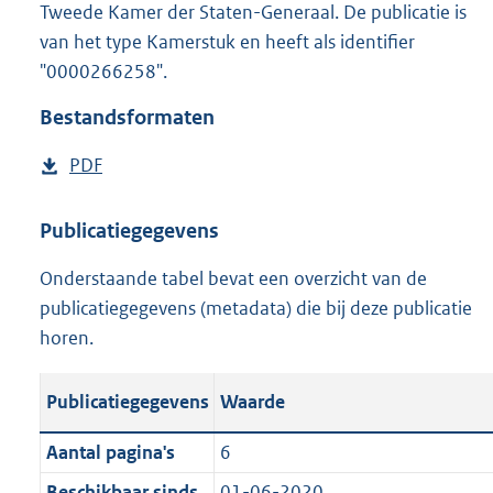
Tweede Kamer der Staten-Generaal. De publicatie is
:
o
van het type Kamerstuk en heeft als identifier
n
"0000266258".
b
e
Bestandsformaten
k
e
D
PDF
n
o
d
w
Publicatiegegevens
n
Onderstaande tabel bevat een overzicht van de
l
publicatiegegevens (metadata) die bij deze publicatie
o
horen.
a
d
Publicatiegegevens
Waarde
p
u
Aantal pagina's
6
b
l
Beschikbaar sinds
01-06-2020