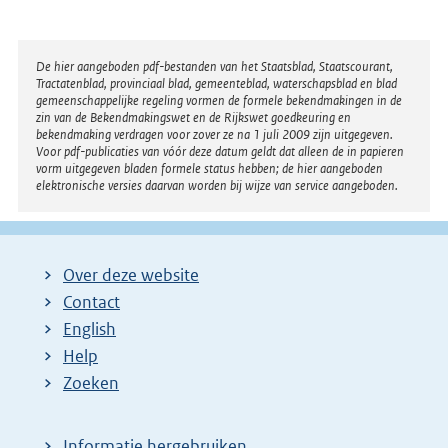
Disclaimer
De hier aangeboden pdf-bestanden van het Staatsblad, Staatscourant,
Tractatenblad, provinciaal blad, gemeenteblad, waterschapsblad en blad
gemeenschappelijke regeling vormen de formele bekendmakingen in de
zin van de Bekendmakingswet en de Rijkswet goedkeuring en
bekendmaking verdragen voor zover ze na 1 juli 2009 zijn uitgegeven.
Voor pdf-publicaties van vóór deze datum geldt dat alleen de in papieren
vorm uitgegeven bladen formele status hebben; de hier aangeboden
elektronische versies daarvan worden bij wijze van service aangeboden.
Over deze website
Contact
English
Help
Zoeken
Informatie hergebruiken