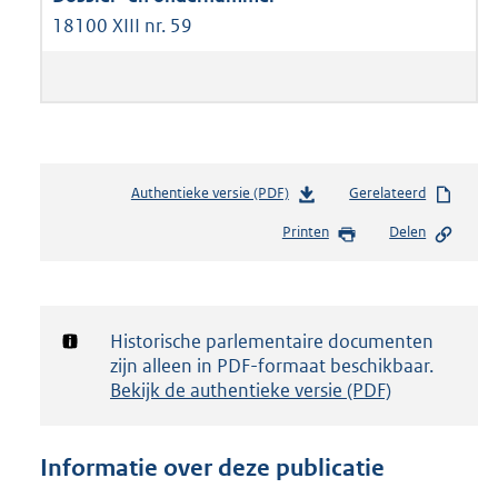
18100 XIII nr. 59
Authentieke versie (PDF)
b
Gerelateerd
e
Printen
Delen
s
t
a
n
d
Notificatie:
Historische parlementaire documenten
s
zijn alleen in PDF-formaat beschikbaar.
g
Bekijk de authentieke versie (PDF)
r
o
o
Informatie over deze publicatie
t
t