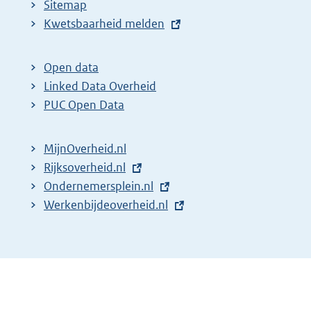
Sitemap
E
Kwetsbaarheid melden
x
t
Open data
e
Linked Data Overheid
r
PUC Open Data
n
e
MijnOverheid.nl
l
E
Rijksoverheid.nl
i
x
E
Ondernemersplein.nl
n
t
x
E
Werkenbijdeoverheid.nl
k
e
t
x
:
r
e
t
n
r
e
e
n
r
l
e
n