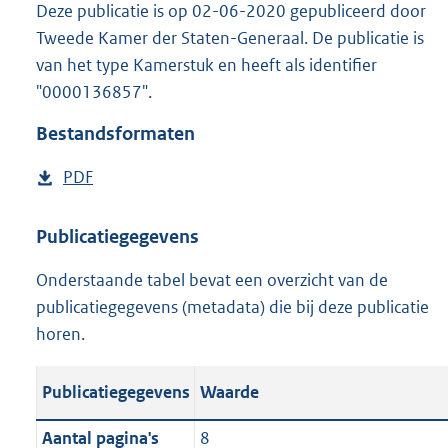
Deze publicatie is op 02-06-2020 gepubliceerd door
e
Tweede Kamer der Staten-Generaal. De publicatie is
:
o
van het type Kamerstuk en heeft als identifier
n
"0000136857".
b
e
Bestandsformaten
k
e
D
PDF
n
o
d
w
Publicatiegegevens
n
Onderstaande tabel bevat een overzicht van de
l
publicatiegegevens (metadata) die bij deze publicatie
o
horen.
a
d
Publicatiegegevens
Waarde
p
u
Aantal pagina's
8
b