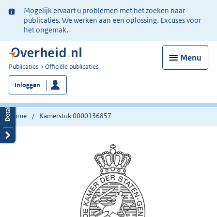
Ter
Mogelijk ervaart u problemen met het zoeken naar
informatie:
publicaties. We werken aan een oplossing. Excuses voor
het ongemak.
Menu
U
Publicaties
Officiële publicaties
bent
Inloggen
nu
hier:
Home
Kamerstuk 0000136857