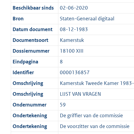
l
Beschikbaar sinds
02-06-2020
i
Bron
Staten-Generaal digitaal
c
Datum document
08-12-1983
a
t
Documentsoort
Kamerstuk
i
Dossiernummer
18100 XIII
e
Eindpagina
8
i
n
Identifier
0000136857
f
Omschrijving
Kamerstuk Tweede Kamer 1983-
o
Omschrijving
LIJST VAN VRAGEN
r
m
Ondernummer
59
a
Ondertekening
De griffier van de commissie
a
Ondertekening
De voorzitter van de commissie
t