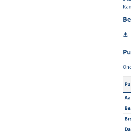
Kam
Be
Pu
Ond
Pu
Aa
Be
Br
Da