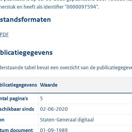
o
erstuk en heeft als identifier "0000097594".
o
t
standsformaten
t
e
D
PDF
:
o
o
w
blicatiegegevens
n
n
b
l
erstaande tabel bevat een overzicht van de publicatiegegeve
e
o
k
a
blicatiegegevens
Waarde
e
d
n
p
ntal pagina's
5
d
u
schikbaar sinds
02-06-2020
b
on
Staten-Generaal digitaal
l
i
tum document
01-09-1989