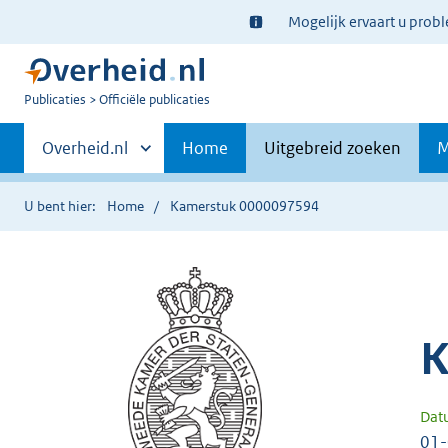
Ter
Mogelijk ervaart u prob
informatie:
U
Publicaties
Officiële publicaties
bent
Primaire
nu
Andere
Overheid.nl
Home
Uitgebreid zoeken
M
hier:
sites
navigatie
binnen
U bent hier:
Home
Kamerstuk 0000097594
K
Dat
01