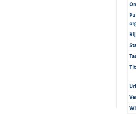
On
Pu
or
Ri
St
Ta
Tit
Ur
Ve
Wi