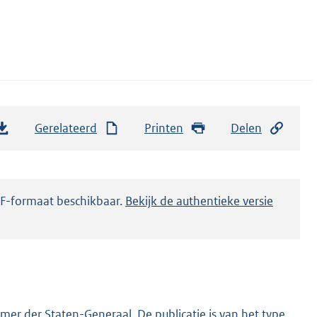
Gerelateerd
Printen
Delen
DF-formaat beschikbaar.
Bekijk de authentieke versie
er der Staten-Generaal. De publicatie is van het type