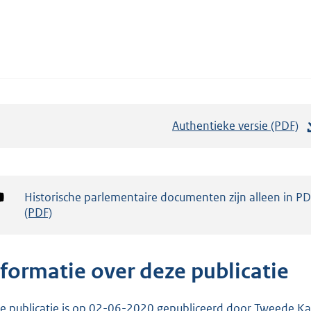
Authentieke versie (PDF)
b
e
s
t
Notificatie:
Historische parlementaire documenten zijn alleen in P
a
(PDF)
n
d
s
nformatie over deze publicatie
g
r
e publicatie is op 02-06-2020 gepubliceerd door Tweede Kam