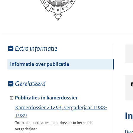
Toon
Extra informatie
meer
van:
Informatie over publicatie
Toon
Gerelateerd
meer
van:
Publicaties in kamerdossier
Kamerdossier 21293, vergaderjaar 1988-
I
1989
Toon alle publicaties in dit dossier in hetzelfde
vergaderjaar
Dez