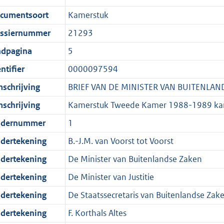
c
cumentsoort
Kamerstuk
a
ssiernummer
21293
t
i
ndpagina
5
e
ntifier
0000097594
i
schrijving
BRIEF VAN DE MINISTER VAN BUITENLAND
n
f
schrijving
Kamerstuk Tweede Kamer 1988-1989 k
o
dernummer
1
r
dertekening
B.-J.M. van Voorst tot Voorst
m
a
dertekening
De Minister van Buitenlandse Zaken
a
dertekening
De Minister van Justitie
t
dertekening
De Staatssecretaris van Buitenlandse Zak
dertekening
F. Korthals Altes