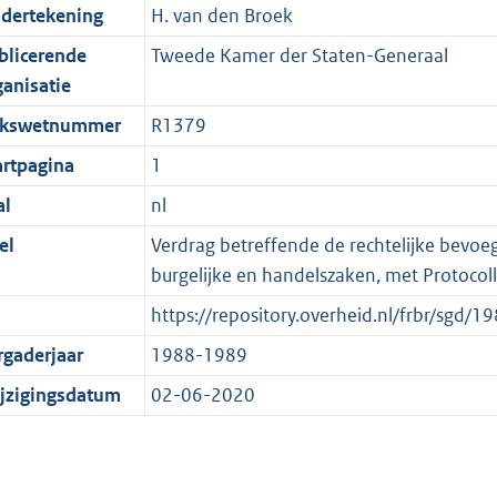
dertekening
H. van den Broek
blicerende
Tweede Kamer der Staten-Generaal
ganisatie
jkswetnummer
R1379
artpagina
1
al
nl
el
Verdrag betreffende de rechtelijke bevoeg
burgelijke en handelszaken, met Protoco
l
https://repository.overheid.nl/frbr/s
rgaderjaar
1988-1989
jzigingsdatum
02-06-2020