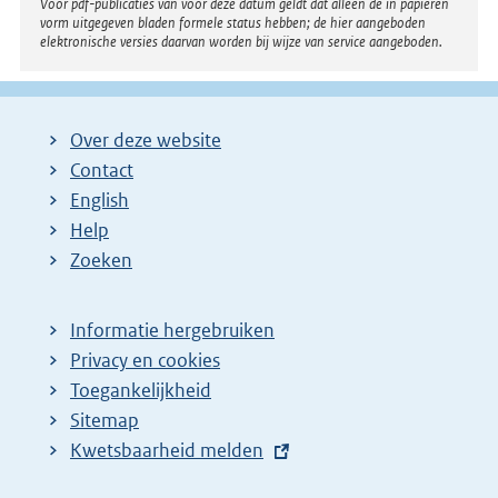
Voor pdf-publicaties van vóór deze datum geldt dat alleen de in papieren
vorm uitgegeven bladen formele status hebben; de hier aangeboden
elektronische versies daarvan worden bij wijze van service aangeboden.
Over deze website
Contact
English
Help
Zoeken
Informatie hergebruiken
Privacy en cookies
Toegankelijkheid
Sitemap
E
Kwetsbaarheid melden
x