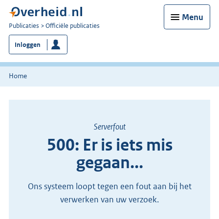
Menu
U
Publicaties
Officiële publicaties
bent
Inloggen
nu
hier:
Home
Serverfout
500: Er is iets mis
gegaan...
Ons systeem loopt tegen een fout aan bij het
verwerken van uw verzoek.