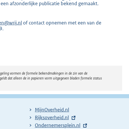
 een afzonderlijke publicatie bekend gemaakt.
en@wrij.nl
of contact opnemen met een van de
9.
K
regeling vormen de formele bekendmakingen in de zin van de
eldt dat alleen de in papieren vorm uitgegeven bladen formele status
MijnOverheid.nl
E
Rijksoverheid.nl
x
E
Ondernemersplein.nl