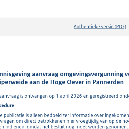
Authentieke versie (PDF)
b
e
s
t
a
n
d
nnisgeving aanvraag omgevingsvergunning voo
s
iperweide aan de Hoge Oever in Pannerden
g
aanvraag is ontvangen op 1 april 2026 en geregistreerd
r
o
cedure
o
e publicatie is alleen bedoeld ter informatie over ingekome
t
vragen om direct betrokkenen hier vroegtijdig van op de hoo
en indienen, omdat het besluit nog moet worden genomen. Zo
t