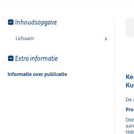
Toon
Inhoudsopgave
meer
van:
Lichaam
Toon
Extra informatie
meer
van:
Informatie over publicatie
Ke
Ku
De 
Pro
Dez
aan
teg