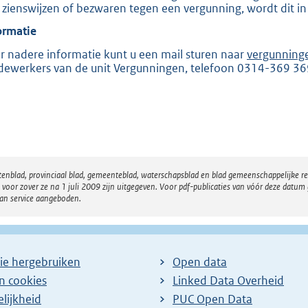
 zienswijzen of bezwaren tegen een vergunning, wordt dit in
e
ormatie
:
2
r nadere informatie kunt u een mail sturen naar
vergunning
ewerkers van de unit Vergunningen, telefoon 0314-369 36
0
5
b
atenblad, provinciaal blad, gemeenteblad, waterschapsblad en blad gemeenschappelijke 
 zover ze na 1 juli 2009 zijn uitgegeven. Voor pdf-publicaties van vóór deze datum g
van service aangeboden.
ie hergebruiken
Open data
en cookies
Linked Data Overheid
lijkheid
PUC Open Data