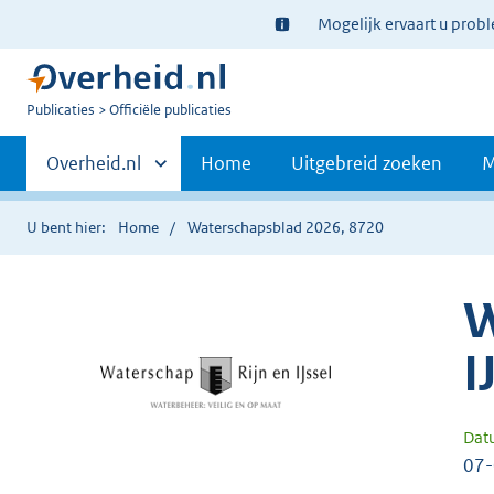
Ter
Mogelijk ervaart u prob
informatie:
U
Publicaties
Officiële publicaties
bent
Primaire
nu
Andere
Overheid.nl
Home
Uitgebreid zoeken
M
hier:
sites
navigatie
binnen
U bent hier:
Home
Waterschapsblad 2026, 8720
W
I
Dat
07-