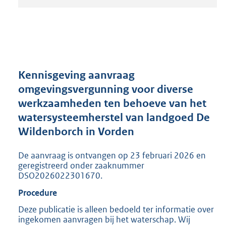
t
a
n
d
s
g
r
Kennisgeving aanvraag
o
omgevingsvergunning voor diverse
o
werkzaamheden ten behoeve van het
t
t
watersysteemherstel van landgoed De
e
Wildenborch in Vorden
:
2
De aanvraag is ontvangen op 23 februari 2026 en
0
geregistreerd onder zaaknummer
5
DSO2026022301670.
K
b
Procedure
Deze publicatie is alleen bedoeld ter informatie over
ingekomen aanvragen bij het waterschap. Wij