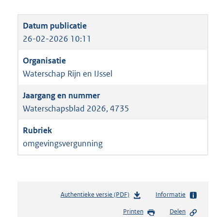
26-02-2026 10:11
Waterschap Rijn en IJssel
Waterschapsblad 2026, 4735
omgevingsvergunning
Authentieke versie (PDF)
b
Informatie
e
Printen
Delen
s