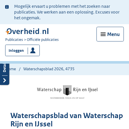
Ter
Mogelijk ervaart u problemen met het zoeken naar
informatie:
publicaties. We werken aan een oplossing. Excuses voor
het ongemak.
Menu
U
Publicaties
Officiële publicaties
bent
Inloggen
nu
hier:
Home
Waterschapsblad 2026, 4735
Waterschapsblad van Waterschap
Rijn en IJssel