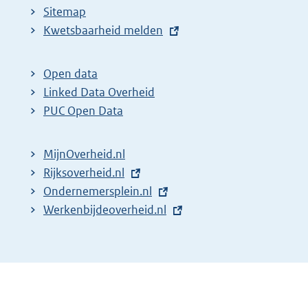
Sitemap
E
Kwetsbaarheid melden
x
t
Open data
e
Linked Data Overheid
r
PUC Open Data
n
e
MijnOverheid.nl
l
E
Rijksoverheid.nl
i
x
E
Ondernemersplein.nl
n
t
x
E
Werkenbijdeoverheid.nl
k
e
t
x
:
r
e
t
n
r
e
e
n
r
l
e
n