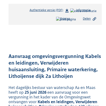
Authentieke versie (PDF)
b
Informatie
e
Printen
Delen
s
t
a
n
d
s
g
r
Aanvraag omgevingsvergunning Kabels
o
en leidingen, Verwijderen
o
huisaansluiting, Primaire waterkering,
t
t
Lithoijense dijk 2a Lithoijen
e
:
Het dagelijks bestuur van waterschap Aa en Maas
2
heeft op
25 juni 2026
een aanvraag voor een
1
vergunning in het kader van de Omgevingswet
2
ontvangen voor
Kabels en leidingen, Verwijderen
K