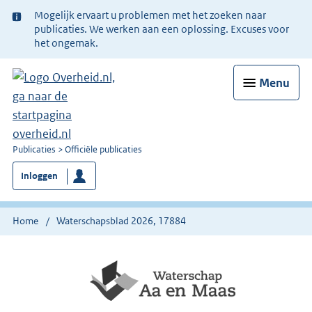
Ter
Mogelijk ervaart u problemen met het zoeken naar
informatie:
publicaties. We werken aan een oplossing. Excuses voor
het ongemak.
Menu
U
Publicaties
Officiële publicaties
bent
Inloggen
nu
hier:
Home
Waterschapsblad 2026, 17884