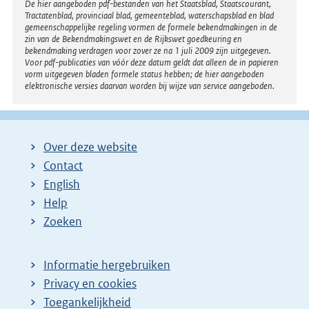
Disclaimer
De hier aangeboden pdf-bestanden van het Staatsblad, Staatscourant,
Tractatenblad, provinciaal blad, gemeenteblad, waterschapsblad en blad
gemeenschappelijke regeling vormen de formele bekendmakingen in de
zin van de Bekendmakingswet en de Rijkswet goedkeuring en
bekendmaking verdragen voor zover ze na 1 juli 2009 zijn uitgegeven.
Voor pdf-publicaties van vóór deze datum geldt dat alleen de in papieren
vorm uitgegeven bladen formele status hebben; de hier aangeboden
elektronische versies daarvan worden bij wijze van service aangeboden.
Over deze website
Contact
English
Help
Zoeken
Informatie hergebruiken
Privacy en cookies
Toegankelijkheid