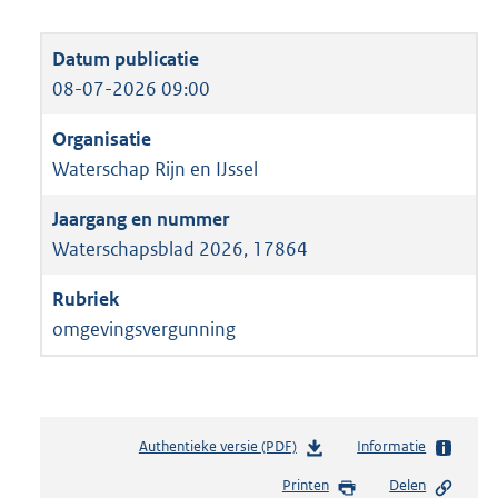
08-07-2026 09:00
Waterschap Rijn en IJssel
Waterschapsblad 2026, 17864
omgevingsvergunning
Authentieke versie (PDF)
b
Informatie
e
Printen
Delen
s