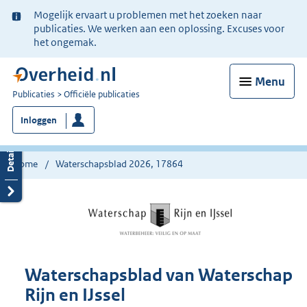
Ter
Mogelijk ervaart u problemen met het zoeken naar
informatie:
publicaties. We werken aan een oplossing. Excuses voor
het ongemak.
Menu
U
Publicaties
Officiële publicaties
bent
Inloggen
nu
hier:
Home
Waterschapsblad 2026, 17864
Waterschapsblad van Waterschap
Rijn en IJssel