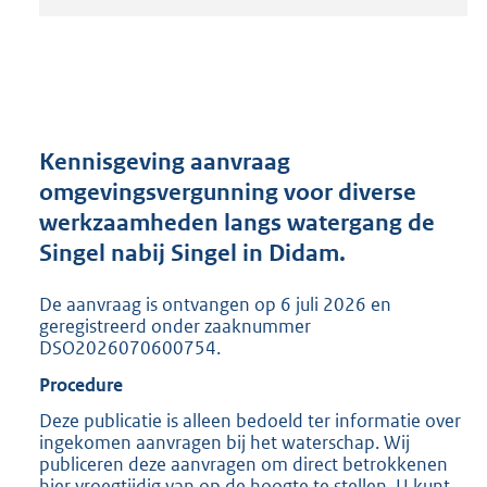
t
a
n
d
s
g
r
Kennisgeving aanvraag
o
omgevingsvergunning voor diverse
o
werkzaamheden langs watergang de
t
t
Singel nabij Singel in Didam.
e
:
De aanvraag is ontvangen op 6 juli 2026 en
2
geregistreerd onder zaaknummer
0
DSO2026070600754.
5
Procedure
K
b
Deze publicatie is alleen bedoeld ter informatie over
ingekomen aanvragen bij het waterschap. Wij
publiceren deze aanvragen om direct betrokkenen
hier vroegtijdig van op de hoogte te stellen. U kunt