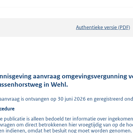
Authentieke versie (PDF)
b
e
s
t
a
n
d
nnisgeving aanvraag omgevingsvergunning vo
s
ssenhorstweg in Wehl.
g
aanvraag is ontvangen op 30 juni 2026 en geregistreerd
r
o
cedure
o
e publicatie is alleen bedoeld ter informatie over ingekome
t
vragen om direct betrokkenen hier vroegtijdig van op de hoo
en indienen, omdat het besluit nog moet worden genomen. Zo
t