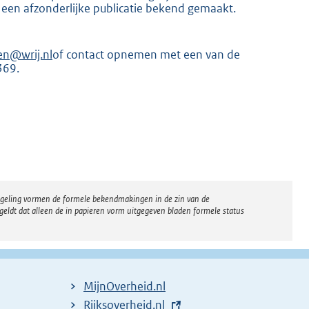
 een afzonderlijke publicatie bekend gemaakt.
en@wrij.nl
of contact opnemen met een van de
369.
K
regeling vormen de formele bekendmakingen in de zin van de
eldt dat alleen de in papieren vorm uitgegeven bladen formele status
MijnOverheid.nl
E
Rijksoverheid.nl