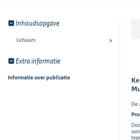
Toon
Inhoudsopgave
meer
van:
Lichaam
Toon
Extra informatie
meer
van:
Informatie over publicatie
Ke
Mu
De 
Pro
Dez
aan
teg