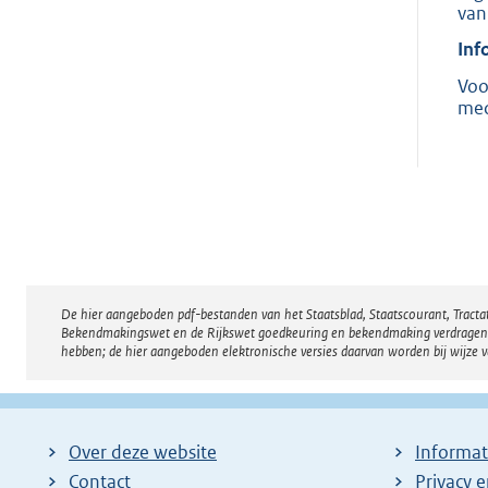
van
Inf
Voo
med
De hier aangeboden pdf-bestanden van het Staatsblad, Staatscourant, Tract
Disclaimer
Bekendmakingswet en de Rijkswet goedkeuring en bekendmaking verdragen voor
hebben; de hier aangeboden elektronische versies daarvan worden bij wijze 
Over deze website
Informat
Contact
Privacy 