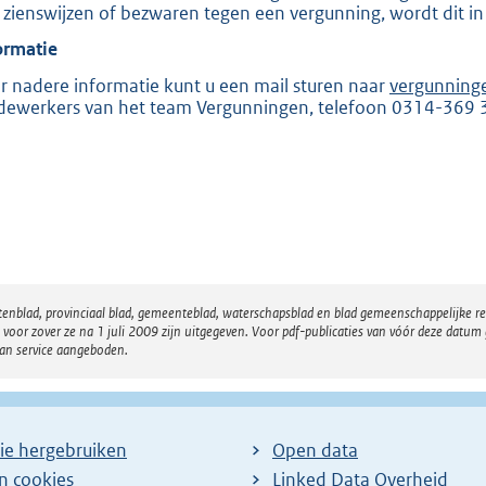
 zienswijzen of bezwaren tegen een vergunning, wordt dit in
e
ormatie
:
2
r nadere informatie kunt u een mail sturen naar
vergunning
ewerkers van het team Vergunningen, telefoon 0314-369 
0
5
b
atenblad, provinciaal blad, gemeenteblad, waterschapsblad en blad gemeenschappelijke 
 zover ze na 1 juli 2009 zijn uitgegeven. Voor pdf-publicaties van vóór deze datum g
van service aangeboden.
ie hergebruiken
Open data
en cookies
Linked Data Overheid