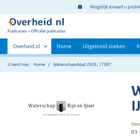
Ter
Mogelijk ervaart u prob
informatie:
U
Publicaties
Officiële publicaties
bent
Primaire
nu
Andere
Overheid.nl
Home
Uitgebreid zoeken
M
hier:
sites
navigatie
binnen
U bent hier:
Home
Waterschapsblad 2026, 17387
W
I
Dat
03-