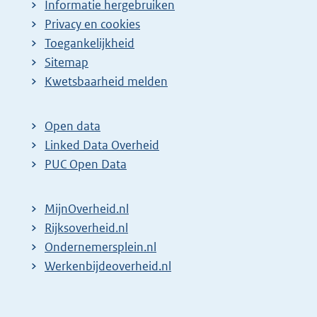
Informatie hergebruiken
Privacy en cookies
Toegankelijkheid
Sitemap
E
Kwetsbaarheid melden
x
t
Open data
e
Linked Data Overheid
r
PUC Open Data
n
e
MijnOverheid.nl
l
E
Rijksoverheid.nl
i
x
E
Ondernemersplein.nl
n
t
x
E
Werkenbijdeoverheid.nl
k
e
t
x
:
r
e
t