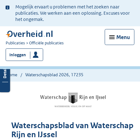
Ter
Mogelijk ervaart u problemen met het zoeken naar
informatie:
publicaties. We werken aan een oplossing. Excuses voor
het ongemak.
Menu
U
Publicaties
Officiële publicaties
bent
Inloggen
nu
hier:
Home
Waterschapsblad 2026, 17235
Waterschapsblad van Waterschap
Rijn en IJssel