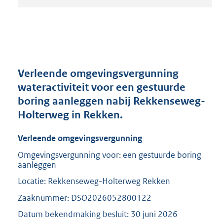
t
a
n
d
s
g
r
Verleende omgevingsvergunning
o
wateractiviteit voor een gestuurde
o
boring aanleggen nabij Rekkenseweg-
t
t
Holterweg in Rekken.
e
:
Verleende omgevingsvergunning
2
0
Omgevingsvergunning voor: een gestuurde boring
aanleggen
9
K
Locatie: Rekkenseweg-Holterweg Rekken
b
Zaaknummer: DSO2026052800122
Datum bekendmaking besluit: 30 juni 2026