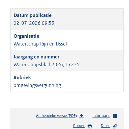
02-07-2026 09:53
Waterschap Rijn en IJssel
Waterschapsblad 2026, 17235
omgevingsvergunning
Authentieke versie (PDF)
b
Informatie
e
Printen
Delen
s