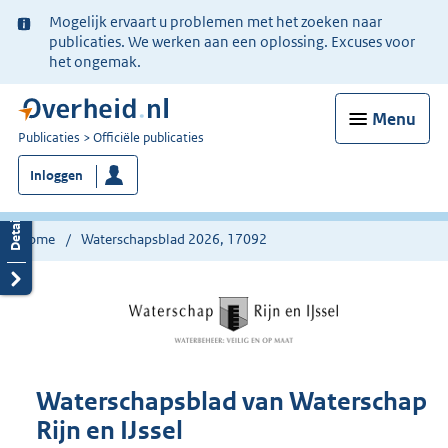
Ter
Mogelijk ervaart u problemen met het zoeken naar
informatie:
publicaties. We werken aan een oplossing. Excuses voor
het ongemak.
Menu
U
Publicaties
Officiële publicaties
bent
Inloggen
nu
hier:
Home
Waterschapsblad 2026, 17092
Waterschapsblad van Waterschap
Rijn en IJssel