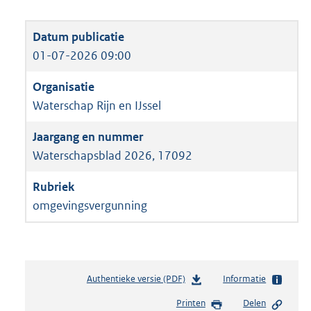
01-07-2026 09:00
Waterschap Rijn en IJssel
Waterschapsblad 2026, 17092
omgevingsvergunning
Authentieke versie (PDF)
b
Informatie
e
Printen
Delen
s