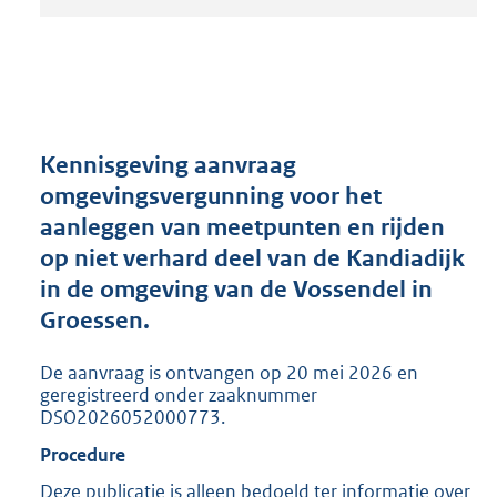
t
a
n
d
s
g
r
Kennisgeving aanvraag
o
omgevingsvergunning voor het
o
aanleggen van meetpunten en rijden
t
t
op niet verhard deel van de Kandiadijk
e
in de omgeving van de Vossendel in
:
Groessen.
2
0
5
De aanvraag is ontvangen op 20 mei 2026 en
K
geregistreerd onder zaaknummer
b
DSO2026052000773.
Procedure
Deze publicatie is alleen bedoeld ter informatie over