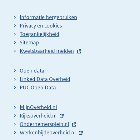
Informatie hergebruiken
Privacy en cookies
Toegankelijkheid
Sitemap
E
Kwetsbaarheid melden
x
t
Open data
e
Linked Data Overheid
r
PUC Open Data
n
e
MijnOverheid.nl
l
E
Rijksoverheid.nl
i
x
E
Ondernemersplein.nl
n
t
x
E
Werkenbijdeoverheid.nl
k