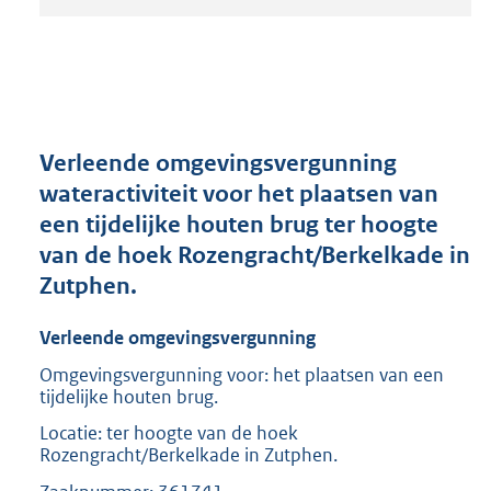
t
a
n
d
s
g
r
Verleende omgevingsvergunning
o
wateractiviteit voor het plaatsen van
o
een tijdelijke houten brug ter hoogte
t
t
van de hoek Rozengracht/Berkelkade in
e
Zutphen.
:
2
Verleende omgevingsvergunning
0
9
Omgevingsvergunning voor: het plaatsen van een
K
tijdelijke houten brug.
b
Locatie: ter hoogte van de hoek
Rozengracht/Berkelkade in Zutphen.