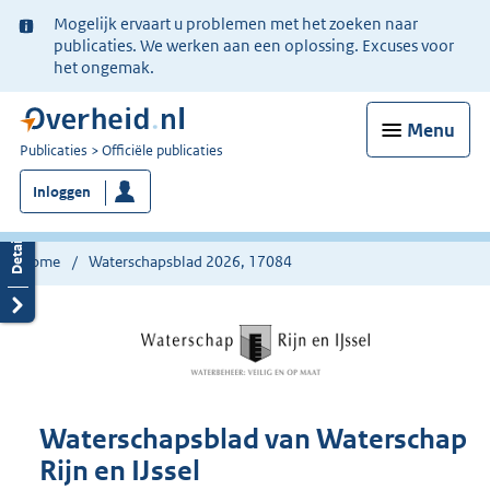
Ter
Mogelijk ervaart u problemen met het zoeken naar
informatie:
publicaties. We werken aan een oplossing. Excuses voor
het ongemak.
Menu
U
Publicaties
Officiële publicaties
bent
Inloggen
nu
hier:
Home
Waterschapsblad 2026, 17084
Waterschapsblad van Waterschap
Rijn en IJssel