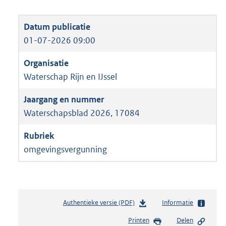
01-07-2026 09:00
Waterschap Rijn en IJssel
Waterschapsblad 2026, 17084
omgevingsvergunning
Authentieke versie (PDF)
b
Informatie
e
Printen
Delen
s