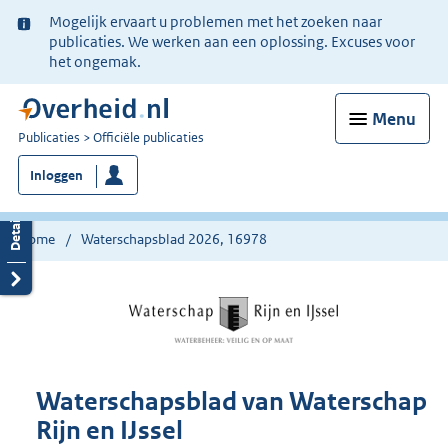
Ter
Mogelijk ervaart u problemen met het zoeken naar
informatie:
publicaties. We werken aan een oplossing. Excuses voor
het ongemak.
Menu
U
Publicaties
Officiële publicaties
bent
Inloggen
nu
hier:
Home
Waterschapsblad 2026, 16978
Waterschapsblad van Waterschap
Rijn en IJssel