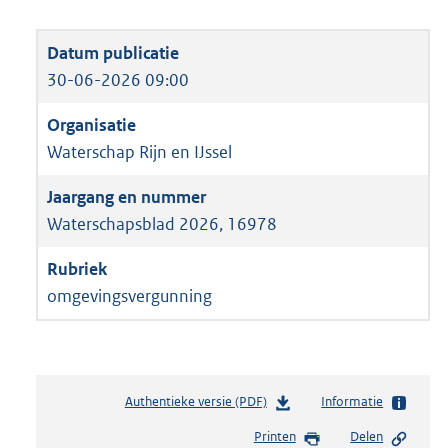
30-06-2026 09:00
Waterschap Rijn en IJssel
Waterschapsblad 2026, 16978
omgevingsvergunning
Authentieke versie (PDF)
b
Informatie
e
Printen
Delen
s