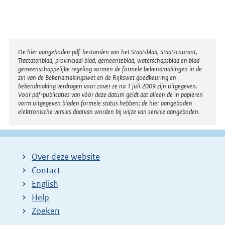
Disclaimer
De hier aangeboden pdf-bestanden van het Staatsblad, Staatscourant,
Tractatenblad, provinciaal blad, gemeenteblad, waterschapsblad en blad
gemeenschappelijke regeling vormen de formele bekendmakingen in de
zin van de Bekendmakingswet en de Rijkswet goedkeuring en
bekendmaking verdragen voor zover ze na 1 juli 2009 zijn uitgegeven.
Voor pdf-publicaties van vóór deze datum geldt dat alleen de in papieren
vorm uitgegeven bladen formele status hebben; de hier aangeboden
elektronische versies daarvan worden bij wijze van service aangeboden.
Over deze website
Contact
English
Help
Zoeken