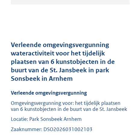
t
a
n
d
s
g
r
Verleende omgevingsvergunning
o
wateractiviteit voor het tijdelijk
o
plaatsen van 6 kunstobjecten in de
t
t
buurt van de St. Jansbeek in park
e
Sonsbeek in Arnhem
:
2
Verleende omgevingsvergunning
0
9
Omgevingsvergunning voor: het tijdelijk plaatsen
K
van 6 kunstobjecten in de buurt van de St. Jansbeek
b
Locatie: Park Sonsbeek Arnhem
Zaaknummer: DSO2026031002103