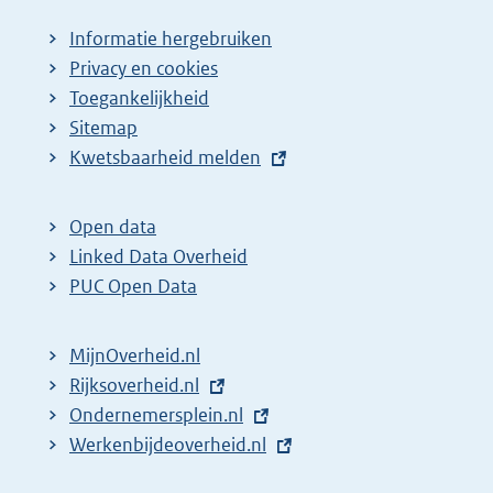
Informatie hergebruiken
Privacy en cookies
Toegankelijkheid
Sitemap
E
Kwetsbaarheid melden
x
t
Open data
e
Linked Data Overheid
r
PUC Open Data
n
e
MijnOverheid.nl
l
E
Rijksoverheid.nl
i
x
E
Ondernemersplein.nl
n
t
x
E
Werkenbijdeoverheid.nl
k
e
t
x
: