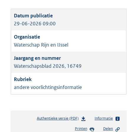
29-06-2026 09:00
Waterschap Rijn en IJssel
Waterschapsblad 2026, 16749
andere voorlichtingsinformatie
Authentieke versie (PDF)
b
Informatie
e
Printen
Delen
s