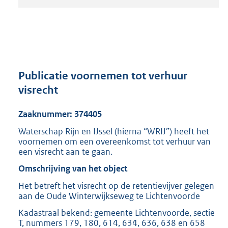
t
a
n
d
s
g
r
Publicatie voornemen tot verhuur
o
visrecht
o
t
Zaaknummer: 374405
t
e
Waterschap Rijn en IJssel (hierna “WRIJ”) heeft het
:
voornemen om een overeenkomst tot verhuur van
2
een visrecht aan te gaan.
1
Omschrijving van het object
4
K
Het betreft het visrecht op de retentievijver gelegen
b
aan de Oude Winterwijkseweg te Lichtenvoorde
Kadastraal bekend: gemeente Lichtenvoorde, sectie
T, nummers 179, 180, 614, 634, 636, 638 en 658