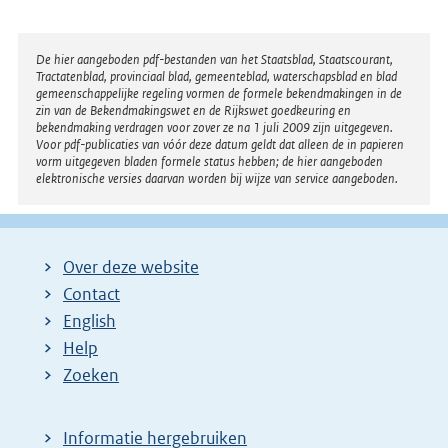
Disclaimer
De hier aangeboden pdf-bestanden van het Staatsblad, Staatscourant,
Tractatenblad, provinciaal blad, gemeenteblad, waterschapsblad en blad
gemeenschappelijke regeling vormen de formele bekendmakingen in de
zin van de Bekendmakingswet en de Rijkswet goedkeuring en
bekendmaking verdragen voor zover ze na 1 juli 2009 zijn uitgegeven.
Voor pdf-publicaties van vóór deze datum geldt dat alleen de in papieren
vorm uitgegeven bladen formele status hebben; de hier aangeboden
elektronische versies daarvan worden bij wijze van service aangeboden.
Over deze website
Contact
English
Help
Zoeken
Informatie hergebruiken