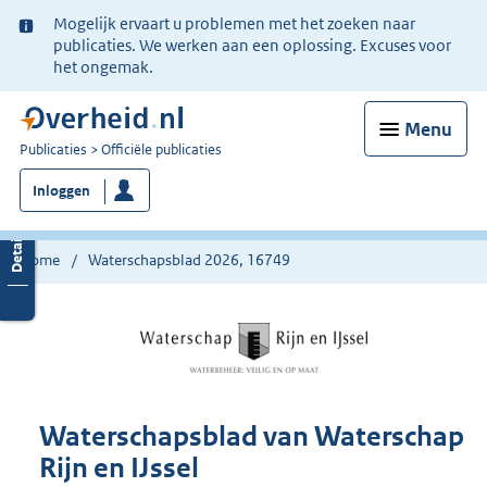
Ter
Mogelijk ervaart u problemen met het zoeken naar
informatie:
publicaties. We werken aan een oplossing. Excuses voor
het ongemak.
Menu
U
Publicaties
Officiële publicaties
bent
Inloggen
nu
hier:
Home
Waterschapsblad 2026, 16749
Waterschapsblad van Waterschap
Rijn en IJssel