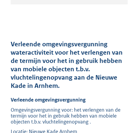
t
a
n
d
s
g
r
Verleende omgevingsvergunning
o
wateractiviteit voor het verlengen van
o
de termijn voor het in gebruik hebben
t
t
van mobiele objecten t.b.v.
e
vluchtelingenopvang aan de Nieuwe
:
Kade in Arnhem.
2
0
9
Verleende omgevingsvergunning
K
Omgevingsvergunning voor: het verlengen van de
b
termijn voor het in gebruik hebben van mobiele
objecten t.b.v. vluchtelingenopvang .
Locatie: Nieuwe Kade Arnhem