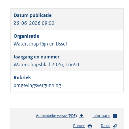
26-06-2026 09:00
Waterschap Rijn en IJssel
Waterschapsblad 2026, 16691
omgevingsvergunning
Authentieke versie (PDF)
b
Informatie
e
Printen
Delen
s