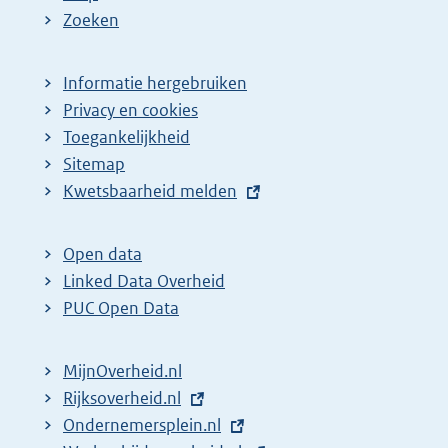
Zoeken
Informatie hergebruiken
Privacy en cookies
Toegankelijkheid
Sitemap
E
Kwetsbaarheid melden
x
t
Open data
e
Linked Data Overheid
r
PUC Open Data
n
e
MijnOverheid.nl
l
E
Rijksoverheid.nl
i
x
E
Ondernemersplein.nl
n