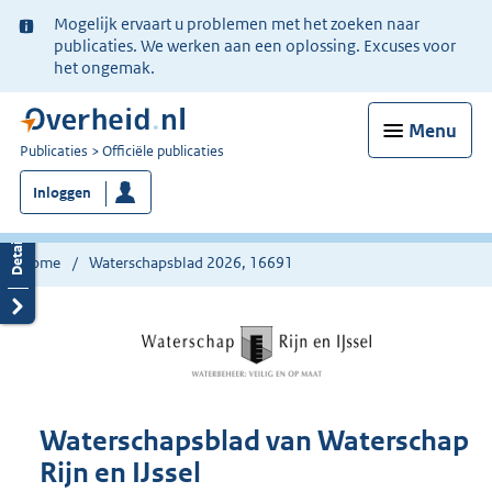
Ter
Mogelijk ervaart u problemen met het zoeken naar
informatie:
publicaties. We werken aan een oplossing. Excuses voor
het ongemak.
Menu
U
Publicaties
Officiële publicaties
bent
Inloggen
nu
hier:
Home
Waterschapsblad 2026, 16691
Waterschapsblad van Waterschap
Rijn en IJssel