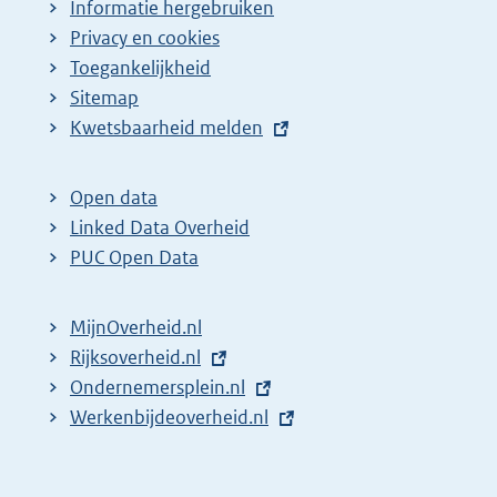
Informatie hergebruiken
Privacy en cookies
Toegankelijkheid
Sitemap
E
Kwetsbaarheid melden
x
t
Open data
e
Linked Data Overheid
r
PUC Open Data
n
e
MijnOverheid.nl
l
E
Rijksoverheid.nl
i
x
E
Ondernemersplein.nl
n
t
x
E
Werkenbijdeoverheid.nl
k
e
t
x
:
r
e
t