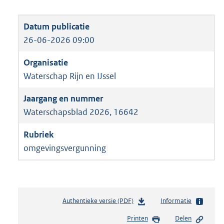
26-06-2026 09:00
Waterschap Rijn en IJssel
Waterschapsblad 2026, 16642
omgevingsvergunning
Authentieke versie (PDF)
b
Informatie
e
Printen
Delen
s