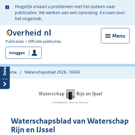
Ter
Mogelijk ervaart u problemen met het zoeken naar
informatie:
publicaties. We werken aan een oplossing. Excuses voor
het ongemak.
Menu
U
Publicaties
Officiële publicaties
bent
Inloggen
nu
hier:
Home
Waterschapsblad 2026, 16642
Waterschapsblad van Waterschap
Rijn en IJssel