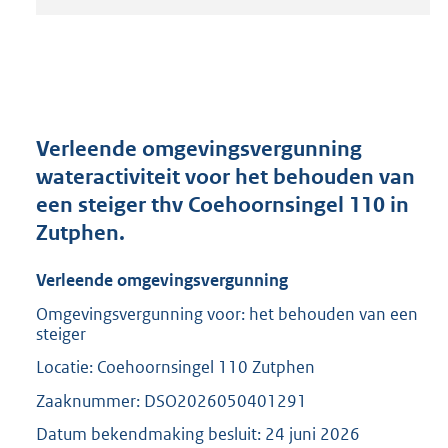
t
a
n
d
s
g
r
Verleende omgevingsvergunning
o
wateractiviteit voor het behouden van
o
een steiger thv Coehoornsingel 110 in
t
t
Zutphen.
e
:
Verleende omgevingsvergunning
2
0
Omgevingsvergunning voor: het behouden van een
steiger
9
K
Locatie: Coehoornsingel 110 Zutphen
b
Zaaknummer: DSO2026050401291
Datum bekendmaking besluit: 24 juni 2026