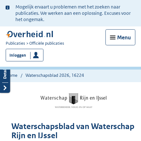
Ter
Mogelijk ervaart u problemen met het zoeken naar
informatie:
publicaties. We werken aan een oplossing. Excuses voor
het ongemak.
Menu
U
Publicaties
Officiële publicaties
bent
Inloggen
nu
hier:
Home
Waterschapsblad 2026, 16224
Waterschapsblad van Waterschap
Rijn en IJssel