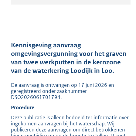
t
a
n
d
s
g
r
Kennisgeving aanvraag
o
omgevingsvergunning voor het graven
o
van twee werkputten in de kernzone
t
t
van de waterkering Loodijk in Loo.
e
:
De aanvraag is ontvangen op 17 juni 2026 en
2
geregistreerd onder zaaknummer
0
DSO2026061701794.
5
Procedure
K
b
Deze publicatie is alleen bedoeld ter informatie over
ingekomen aanvragen bij het waterschap. Wij
publiceren deze aanvragen om direct betrokkenen
hier vroegtijdig van op de hoogte te stellen. U kunt