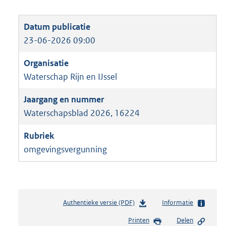
23-06-2026 09:00
Waterschap Rijn en IJssel
Waterschapsblad 2026, 16224
omgevingsvergunning
Authentieke versie (PDF)
b
Informatie
e
Printen
Delen
s