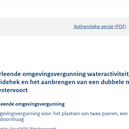
Authentieke versie (PDF)
b
e
s
t
a
n
d
rleende omgevingsvergunning wateractiviteit
s
idehek en het aanbrengen van een dubbele me
g
stervoort
r
leende omgevingsvergunning
o
o
evingsvergunning voor: het plaatsen van twee poeren, ee
doornhaag
t
t
atie: IJsseldijk Westervoort