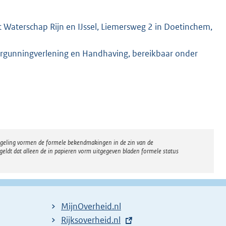
 Waterschap Rijn en IJssel, Liemersweg 2 in Doetinchem,
rgunningverlening en Handhaving, bereikbaar onder
regeling vormen de formele bekendmakingen in de zin van de
eldt dat alleen de in papieren vorm uitgegeven bladen formele status
MijnOverheid.nl
E
Rijksoverheid.nl