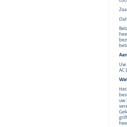
Za
Dat
Bel
hee
bez
bet
Aan
Uw 
AC 
Wat
Het
bes
uw 
ver
Gel
gri
hee