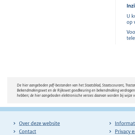
Inz
U k
op 
Voo
tel
De hier aangeboden pdf-bestanden van het Staatsblad, Staatscourant, Tract
Disclaimer
Bekendmakingswet en de Rijkswet goedkeuring en bekendmaking verdragen voor
hebben; de hier aangeboden elektronische versies daarvan worden bij wijze 
Over deze website
Informat
Contact
Privacy 