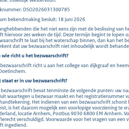
e
aknummer: DSO2026031300785
:
um bekendmaking besluit: 18 juni 2026
2
anghebbenden die het niet eens zijn met de beslissing van 
0
ft hiervoor zes weken de tijd. Deze termijn begint te lopen
9
waarschrift te laat bij het waterschap binnen, dan kan het b
ekent dat uw bezwaarschrift niet inhoudelijk wordt behande
b
 wie richt u het bezwaarschrift?
bezwaarschrift richt u aan het college van dijkgraaf en hee
Doetinchem.
 staat er in uw bezwaarschrift?
 bezwaarschrift bevat tenminste de volgende punten: uw naa
luit waartegen u bezwaar maakt en het registratienummer v
handtekening. Het indienen van een bezwaarschrift schorst 
eist, is het daarom mogelijk een voorlopige voorziening te v
derland, locatie Arnhem, Postbus 9030 6800 EM Arnhem. Voor
ffierecht verschuldigd. Voorwaarde voor het vragen van een v
ft ingediend.