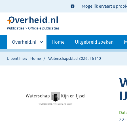
Ter
Mogelijk ervaart u prob
informatie:
U
Publicaties
Officiële publicaties
bent
Primaire
nu
Andere
Overheid.nl
Home
Uitgebreid zoeken
M
hier:
sites
navigatie
binnen
U bent hier:
Home
Waterschapsblad 2026, 16140
W
I
Dat
22-