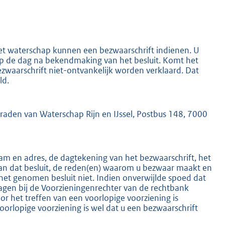
het waterschap kunnen een bezwaarschrift indienen. U
 op de dag na bekendmaking van het besluit. Komt het
ezwaarschrift niet-ontvankelijk worden verklaard. Dat
K
ld.
mraden van Waterschap Rijn en IJssel, Postbus 148, 7000
m en adres, de dagtekening van het bezwaarschrift, het
an dat besluit, de reden(en) waarom u bezwaar maakt en
het genomen besluit niet. Indien onverwijlde spoed dat
ragen bij de Voorzieningenrechter van de rechtbank
 het treffen van een voorlopige voorziening is
oorlopige voorziening is wel dat u een bezwaarschrift