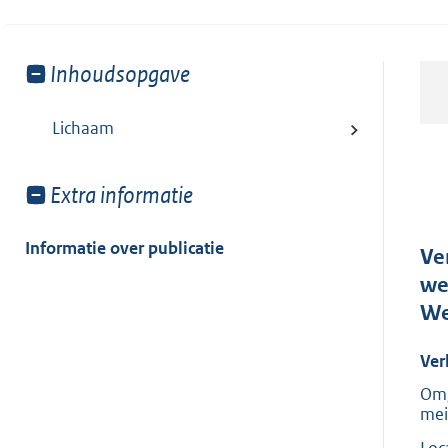
Toon
Inhoudsopgave
meer
van:
Lichaam
Toon
Extra informatie
meer
van:
Informatie over publicatie
Ve
we
We
Ver
Omg
mei
Loc