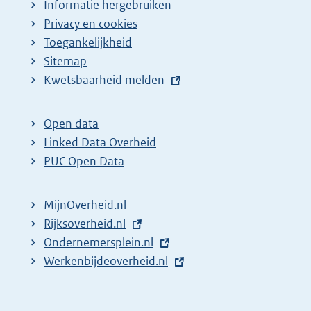
Informatie hergebruiken
Privacy en cookies
Toegankelijkheid
Sitemap
E
Kwetsbaarheid melden
x
t
Open data
e
Linked Data Overheid
r
PUC Open Data
n
e
MijnOverheid.nl
l
E
Rijksoverheid.nl
i
x
E
Ondernemersplein.nl
n
t
x
E
Werkenbijdeoverheid.nl
k
e
t
x
:
r
e
t