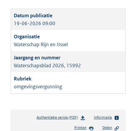
19-06-2026 09:00
Waterschap Rijn en IJssel
Waterschapsblad 2026, 15992
omgevingsvergunning
Authentieke versie (PDF)
b
Informatie
e
Printen
Delen
s