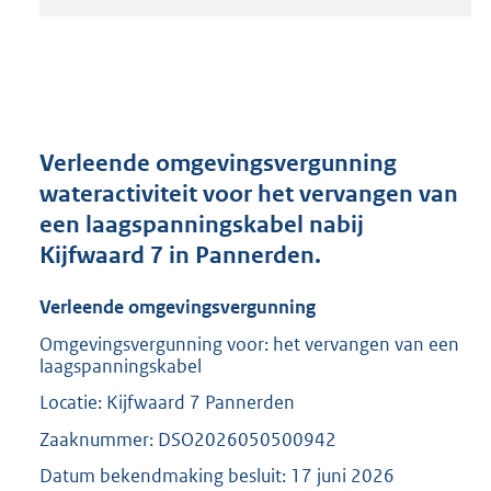
t
a
n
d
s
g
r
Verleende omgevingsvergunning
o
wateractiviteit voor het vervangen van
o
een laagspanningskabel nabij
t
t
Kijfwaard 7 in Pannerden.
e
:
Verleende omgevingsvergunning
2
0
Omgevingsvergunning voor: het vervangen van een
laagspanningskabel
9
K
Locatie: Kijfwaard 7 Pannerden
b
Zaaknummer: DSO2026050500942
Datum bekendmaking besluit: 17 juni 2026