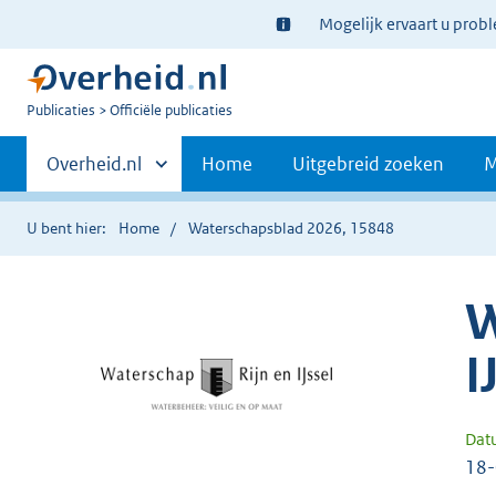
Ter
Mogelijk ervaart u prob
informatie:
U
Publicaties
Officiële publicaties
bent
Primaire
nu
Andere
Overheid.nl
Home
Uitgebreid zoeken
M
hier:
sites
navigatie
binnen
U bent hier:
Home
Waterschapsblad 2026, 15848
W
I
Dat
18-