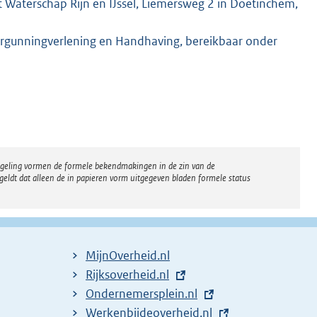
 Waterschap Rijn en IJssel, Liemersweg 2 in Doetinchem,
rgunningverlening en Handhaving, bereikbaar onder
regeling vormen de formele bekendmakingen in de zin van de
eldt dat alleen de in papieren vorm uitgegeven bladen formele status
MijnOverheid.nl
E
Rijksoverheid.nl
x
E
Ondernemersplein.nl
t
x
E
Werkenbijdeoverheid.nl