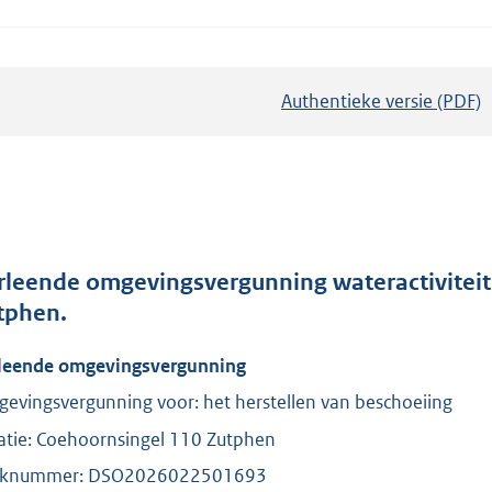
Authentieke versie (PDF)
b
e
s
t
a
n
d
rleende omgevingsvergunning wateractiviteit 
s
tphen.
g
leende omgevingsvergunning
r
o
evingsvergunning voor: het herstellen van beschoeiing
o
atie: Coehoornsingel 110 Zutphen
t
aknummer: DSO2026022501693
t