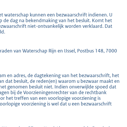
het waterschap kunnen een bezwaarschrift indienen. U
 op de dag na bekendmaking van het besluit. Komt het
ezwaarschrift niet-ontvankelijk worden verklaard. Dat
ld.
K
mraden van Waterschap Rijn en IJssel, Postbus 148, 7000
m en adres, de dagtekening van het bezwaarschrift, het
an dat besluit, de reden(en) waarom u bezwaar maakt en
het genomen besluit niet. Indien onverwijlde spoed dat
ragen bij de Voorzieningenrechter van de rechtbank
 het treffen van een voorlopige voorziening is
oorlopige voorziening is wel dat u een bezwaarschrift