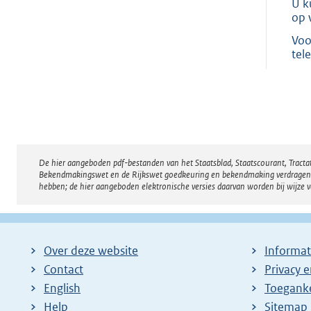
U k
op 
Voo
tel
De hier aangeboden pdf-bestanden van het Staatsblad, Staatscourant, Tract
Disclaimer
Bekendmakingswet en de Rijkswet goedkeuring en bekendmaking verdragen voor
hebben; de hier aangeboden elektronische versies daarvan worden bij wijze 
Over deze website
Informat
Contact
Privacy 
English
Toeganke
Help
Sitemap