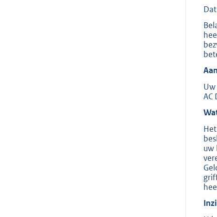
Dat
Bel
hee
bez
bet
Aan
Uw 
AC 
Wat
Het
bes
uw 
ver
Gel
gri
hee
Inz