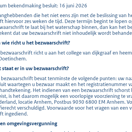
um bekendmaking besluit: 16 juni 2026
e
:
anghebbenden die het niet eens zijn met de beslissing van 
ft hiervoor zes weken de tijd. Deze termijn begint te lopen
2
waarschrift te laat bij het waterschap binnen, dan kan het b
0
ekent dat uw bezwaarschrift niet inhoudelijk wordt behande
9
 wie richt u het bezwaarschrift?
bezwaarschrift richt u aan het college van dijkgraaf en hee
b
Doetinchem.
 staat er in uw bezwaarschrift?
 bezwaarschrift bevat tenminste de volgende punten: uw naa
luit waartegen u bezwaar maakt en het registratienummer v
handtekening. Het indienen van een bezwaarschrift schorst 
eist, is het daarom mogelijk een voorlopige voorziening te v
derland, locatie Arnhem, Postbus 9030 6800 EM Arnhem. Voor
ffierecht verschuldigd. Voorwaarde voor het vragen van een v
ft ingediend.
ien omgevingsvergunning