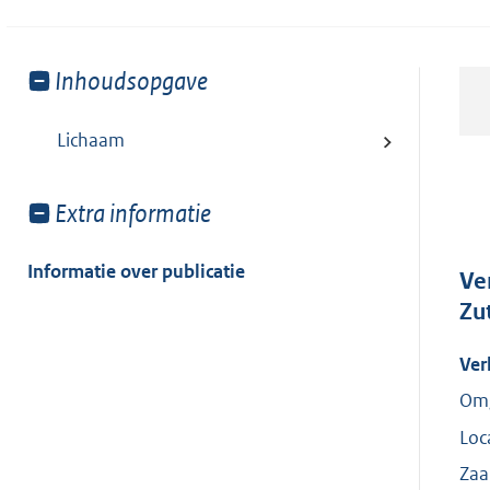
Toon
Inhoudsopgave
meer
van:
Lichaam
Toon
Extra informatie
meer
van:
Informatie over publicatie
Ve
Zu
Ver
Omg
Loc
Za