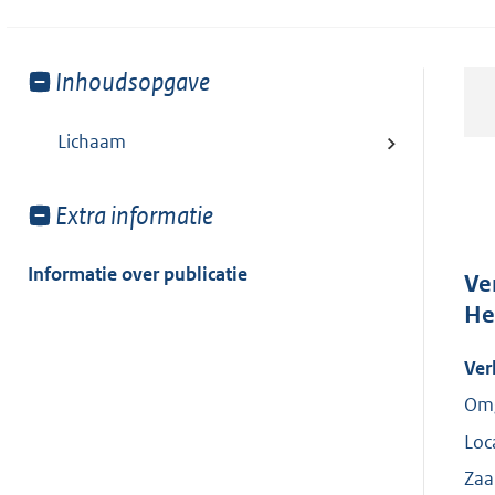
Toon
Inhoudsopgave
meer
van:
Lichaam
Toon
Extra informatie
meer
van:
Informatie over publicatie
Ve
He
Ver
Omg
Loc
Za