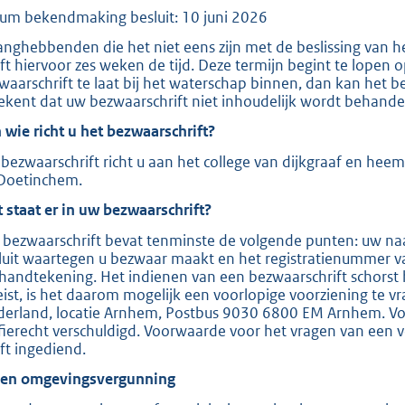
um bekendmaking besluit: 10 juni 2026
e
:
anghebbenden die het niet eens zijn met de beslissing van 
ft hiervoor zes weken de tijd. Deze termijn begint te lopen
2
waarschrift te laat bij het waterschap binnen, dan kan het b
0
ekent dat uw bezwaarschrift niet inhoudelijk wordt behande
9
 wie richt u het bezwaarschrift?
bezwaarschrift richt u aan het college van dijkgraaf en hee
b
Doetinchem.
 staat er in uw bezwaarschrift?
 bezwaarschrift bevat tenminste de volgende punten: uw naa
luit waartegen u bezwaar maakt en het registratienummer v
handtekening. Het indienen van een bezwaarschrift schorst 
eist, is het daarom mogelijk een voorlopige voorziening te v
derland, locatie Arnhem, Postbus 9030 6800 EM Arnhem. Voor
ffierecht verschuldigd. Voorwaarde voor het vragen van een v
ft ingediend.
ien omgevingsvergunning