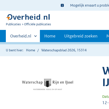
Ter
Mogelijk ervaart u prob
informatie:
U
Publicaties
Officiële publicaties
bent
Primaire
nu
Andere
Overheid.nl
Home
Uitgebreid zoeken
M
hier:
sites
navigatie
binnen
U bent hier:
Home
Waterschapsblad 2026, 15314
W
I
Dat
12-