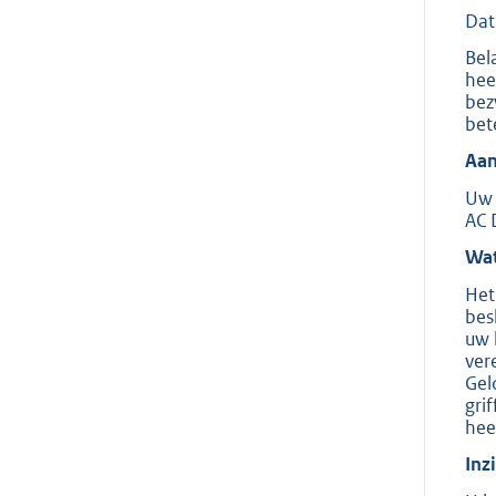
Dat
Bel
hee
bez
bet
Aan
Uw 
AC 
Wat
Het
bes
uw 
ver
Gel
gri
hee
Inz