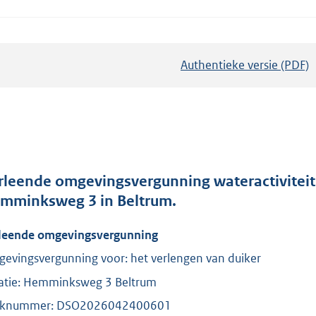
Authentieke versie (PDF)
b
e
s
t
a
n
d
rleende omgevingsvergunning wateractiviteit
s
mminksweg 3 in Beltrum.
g
leende omgevingsvergunning
r
o
evingsvergunning voor: het verlengen van duiker
o
atie: Hemminksweg 3 Beltrum
t
aknummer: DSO2026042400601
t