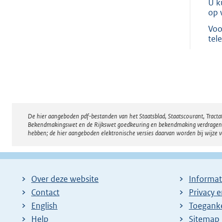
U k
op 
Voo
tel
De hier aangeboden pdf-bestanden van het Staatsblad, Staatscourant, Tract
Disclaimer
Bekendmakingswet en de Rijkswet goedkeuring en bekendmaking verdragen voor
hebben; de hier aangeboden elektronische versies daarvan worden bij wijze 
Over deze website
Informat
Contact
Privacy 
English
Toeganke
Help
Sitemap