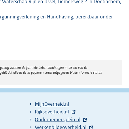
 Waterschap Rijn en IJssel, Liemersweg 2 in Doetinchem,
rgunningverlening en Handhaving, bereikbaar onder
regeling vormen de formele bekendmakingen in de zin van de
eldt dat alleen de in papieren vorm uitgegeven bladen formele status
MijnOverheid.nl
E
Rijksoverheid.nl
x
E
Ondernemersplein.nl
t
x
E
Werkenbijdeoverheid.nl