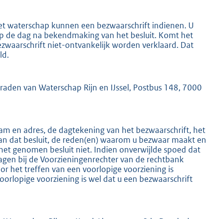
het waterschap kunnen een bezwaarschrift indienen. U
 op de dag na bekendmaking van het besluit. Komt het
ezwaarschrift niet-ontvankelijk worden verklaard. Dat
ld.
K
mraden van Waterschap Rijn en IJssel, Postbus 148, 7000
m en adres, de dagtekening van het bezwaarschrift, het
an dat besluit, de reden(en) waarom u bezwaar maakt en
het genomen besluit niet. Indien onverwijlde spoed dat
ragen bij de Voorzieningenrechter van de rechtbank
 het treffen van een voorlopige voorziening is
oorlopige voorziening is wel dat u een bezwaarschrift